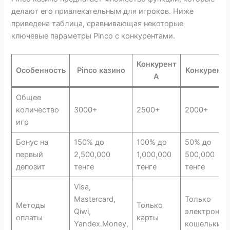
делают его привлекательным для игроков. Ниже
приведена таблица, сравнивающая некоторые
ключевые параметры Pinco с конкурентами.
Конкурент
Особенность
Pinco казино
Конкурент 
A
Общее
количество
3000+
2500+
2000+
игр
Бонус на
150% до
100% до
50% до
первый
2,500,000
1,000,000
500,000
депозит
тенге
тенге
тенге
Visa,
Mastercard,
Только
Методы
Только
Qiwi,
электронны
оплаты
карты
Yandex.Money,
кошельки