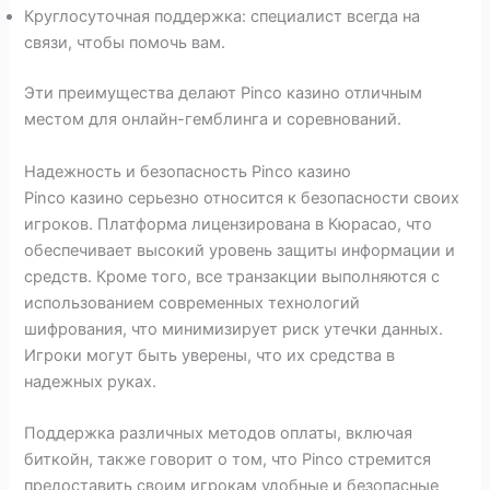
Круглосуточная поддержка: специалист всегда на
связи, чтобы помочь вам.
Эти преимущества делают Pinco казино отличным
местом для онлайн-гемблинга и соревнований.
Надежность и безопасность Pinco казино
Pinco казино серьезно относится к безопасности своих
игроков. Платформа лицензирована в Кюрасао, что
обеспечивает высокий уровень защиты информации и
средств. Кроме того, все транзакции выполняются с
использованием современных технологий
шифрования, что минимизирует риск утечки данных.
Игроки могут быть уверены, что их средства в
надежных руках.
Поддержка различных методов оплаты, включая
биткойн, также говорит о том, что Pinco стремится
предоставить своим игрокам удобные и безопасные