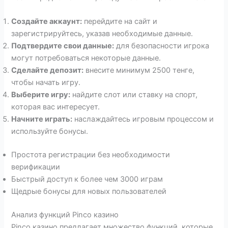
Создайте аккаунт:
перейдите на сайт и
зарегистрируйтесь, указав необходимые данные.
Подтвердите свои данные:
для безопасности игрока
могут потребоваться некоторые данные.
Сделайте депозит:
внесите минимум 2500 тенге,
чтобы начать игру.
Выберите игру:
найдите слот или ставку на спорт,
которая вас интересует.
Начните играть:
наслаждайтесь игровым процессом и
используйте бонусы.
Простота регистрации без необходимости
верификации
Быстрый доступ к более чем 3000 играм
Щедрые бонусы для новых пользователей
Анализ функций Pinco казино
Pinco казино предлагает множество функций, которые