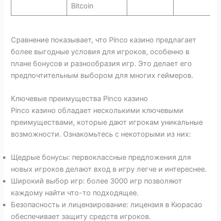
Bitcoin
Сравнение показывает, что Pinco казино предлагает
более выгодные условия для игроков, особенно в
плане бонусов и разнообразия игр. Это делает его
предпочтительным выбором для многих геймеров.
Ключевые преимущества Pinco казино
Pinco казино обладает несколькими ключевыми
преимуществами, которые дают игрокам уникальные
возможности. Ознакомьтесь с некоторыми из них:
Щедрые бонусы: первоклассные предложения для
новых игроков делают вход в игру легче и интереснее.
Широкий выбор игр: более 3000 игр позволяют
каждому найти что-то подходящее.
Безопасность и лицензирование: лицензия в Кюрасао
обеспечивает защиту средств игроков.