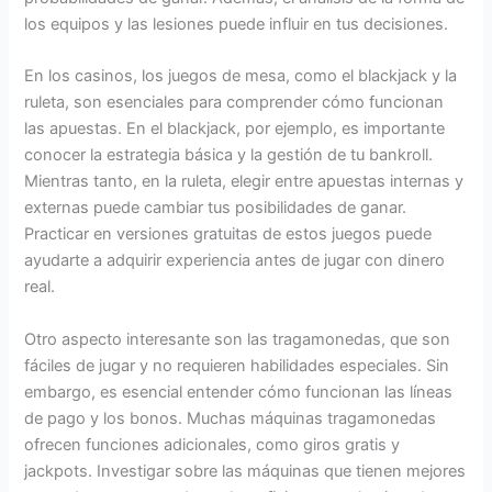
los equipos y las lesiones puede influir en tus decisiones.
En los casinos, los juegos de mesa, como el blackjack y la
ruleta, son esenciales para comprender cómo funcionan
las apuestas. En el blackjack, por ejemplo, es importante
conocer la estrategia básica y la gestión de tu bankroll.
Mientras tanto, en la ruleta, elegir entre apuestas internas y
externas puede cambiar tus posibilidades de ganar.
Practicar en versiones gratuitas de estos juegos puede
ayudarte a adquirir experiencia antes de jugar con dinero
real.
Otro aspecto interesante son las tragamonedas, que son
fáciles de jugar y no requieren habilidades especiales. Sin
embargo, es esencial entender cómo funcionan las líneas
de pago y los bonos. Muchas máquinas tragamonedas
ofrecen funciones adicionales, como giros gratis y
jackpots. Investigar sobre las máquinas que tienen mejores