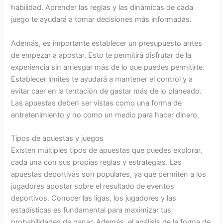
habilidad. Aprender las reglas y las dinámicas de cada
juego te ayudará a tomar decisiones más informadas.
Además, es importante establecer un presupuesto antes
de empezar a apostar. Esto te permitirá disfrutar de la
experiencia sin arriesgar más de lo que puedes permitirte.
Establecer límites te ayudará a mantener el control y a
evitar caer en la tentación de gastar más de lo planeado.
Las apuestas deben ser vistas como una forma de
entretenimiento y no como un medio para hacer dinero.
Tipos de apuestas y juegos
Existen múltiples tipos de apuestas que puedes explorar,
cada una con sus propias reglas y estrategias. Las
apuestas deportivas son populares, ya que permiten a los
jugadores apostar sobre el resultado de eventos
deportivos. Conocer las ligas, los jugadores y las
estadísticas es fundamental para maximizar tus
probabilidades de ganar. Además, el análisis de la forma de