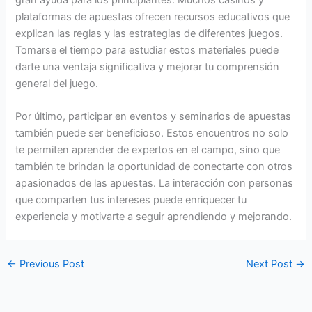
gran ayuda para los principiantes. Muchos casinos y
plataformas de apuestas ofrecen recursos educativos que
explican las reglas y las estrategias de diferentes juegos.
Tomarse el tiempo para estudiar estos materiales puede
darte una ventaja significativa y mejorar tu comprensión
general del juego.
Por último, participar en eventos y seminarios de apuestas
también puede ser beneficioso. Estos encuentros no solo
te permiten aprender de expertos en el campo, sino que
también te brindan la oportunidad de conectarte con otros
apasionados de las apuestas. La interacción con personas
que comparten tus intereses puede enriquecer tu
experiencia y motivarte a seguir aprendiendo y mejorando.
←
Previous Post
Next Post
→