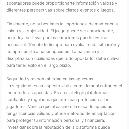
apostadores puede proporcionarte información valiosa y
diferentes perspectivas sobre ciertos eventos o juegos.
Finalmente, no subestimes la importancia de mantener la
calma y la objetividad. El juego puede ser emocionante,
pero dejarse llevar por las emociones puede resultar
perjudicial. Tómate tu tiempo para evaluar cada situación y
no apresurarte a hacer apuestas. La paciencia y la
disciplina son cualidades que todo apostador debe cultivar
para tener éxito en el largo plazo.
Seguridad y responsabilidad en las apuestas
La seguridad es un aspecto vital a considerar al entrar en el
mundo de las apuestas. Es crucial elegir plataformas
confiables y reguladas que ofrezcan protección a los
jugadores. Verifica que el casino o la casa de apuestas
tenga licencias válidas y utilice métodos de encriptación
para proteger tu información personal y financiera.
Investigar sobre la reputación de la plataforma puede