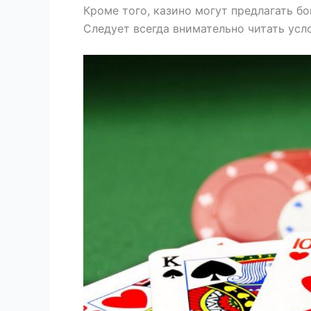
Кроме того, казино могут предлагать б
Следует всегда внимательно читать усло