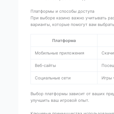
Платформы и способы доступа
При выборе казино важно учитывать ра
варианты, которые помогут вам выбрат
Платформа
Мобильные приложения
Скачи
Веб-сайты
Посещ
Социальные сети
Игры 
Выбор платформы зависит от ваших пре
улучшить ваш игровой опыт.
Ключевые преимущества использования