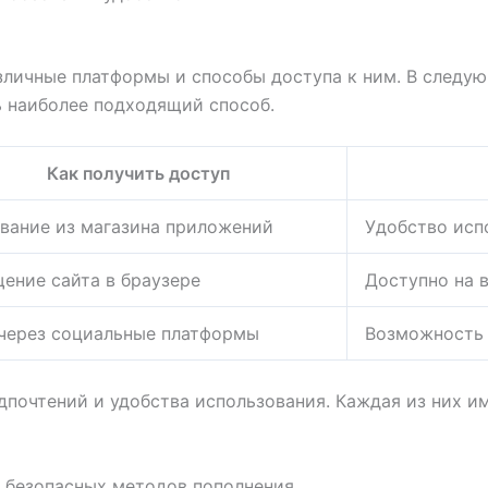
зличные платформы и способы доступа к ним. В следу
ь наиболее подходящий способ.
Как получить доступ
вание из магазина приложений
Удобство исп
ение сайта в браузере
Доступно на 
через социальные платформы
Возможность 
дпочтений и удобства использования. Каждая из них и
 безопасных методов пополнения