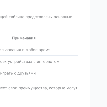
ющей таблице представлены основные
Примечания
ользования в любое время
всех устройствах с интернетом
играть с друзьями
меет свои преимущества, которые могут