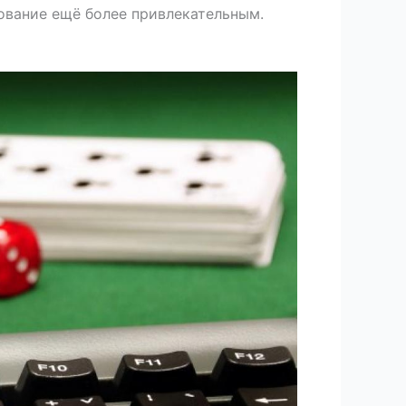
зование ещё более привлекательным.