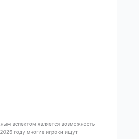
ажным аспектом является возможность
В 2026 году многие игроки ищут