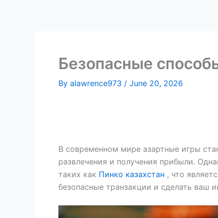
Skip
to
content
Безопасные способы 
By
alawrence973
/
June 20, 2026
В современном мире азартные игры ста
развлечения и получения прибыли. Однак
таких как
Пинко казахстан
, что являет
безопасные транзакции и сделать ваш 