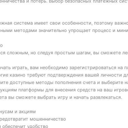
нничества и потерь. Выбор безопасных платежных сис
жная система имеет свои особенности, поэтому важно
нными методами значительно упрощает процесс и мин
но
ся сложным, но следуя простым шагам, вы сможете лег
чать играть, вам необходимо зарегистрироваться на п
гие казино требуют подтверждения вашей личности дл
ите доступные методы пополнения счета и выберите на
укциям платформы для внесения средств на ваш игрово
та вы сможете выбрать игру и начать развлекаться.
онусам и акциям
редотвратит мошенничество
 обеспечит удобство