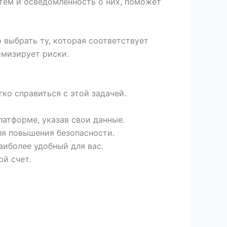
тем и осведомленность о них, поможет
 выбрать ту, которая соответствует
имизирует риски.
ко справиться с этой задачей.
латформе, указав свои данные.
я повышения безопасности.
иболее удобный для вас.
й счет.