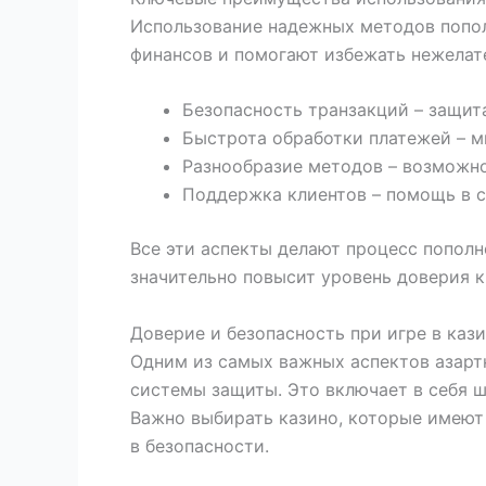
Использование надежных методов попол
финансов и помогают избежать нежелат
Безопасность транзакций – защит
Быстрота обработки платежей – м
Разнообразие методов – возможно
Поддержка клиентов – помощь в с
Все эти аспекты делают процесс попол
значительно повысит уровень доверия к
Доверие и безопасность при игре в каз
Одним из самых важных аспектов азарт
системы защиты. Это включает в себя 
Важно выбирать казино, которые имеют 
в безопасности.