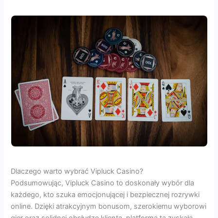
Dlaczego warto wybrać Vipluck Casino?
Podsumowując, Vipluck Casino to doskonały wybór dla
każdego, kto szuka emocjonującej i bezpiecznej rozrywki
online. Dzięki atrakcyjnym bonusom, szerokiemu wyborowi
gier oraz solidnej obsłudze klienta, platforma ta zyskała