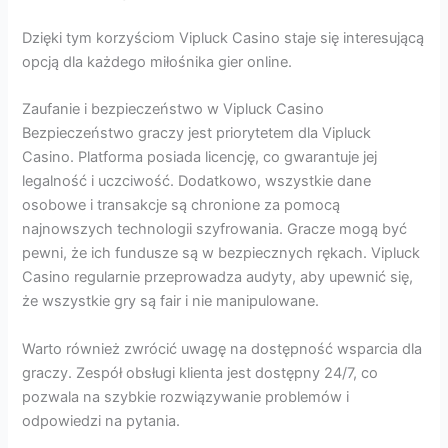
Dzięki tym korzyściom Vipluck Casino staje się interesującą
opcją dla każdego miłośnika gier online.
Zaufanie i bezpieczeństwo w Vipluck Casino
Bezpieczeństwo graczy jest priorytetem dla Vipluck
Casino. Platforma posiada licencję, co gwarantuje jej
legalność i uczciwość. Dodatkowo, wszystkie dane
osobowe i transakcje są chronione za pomocą
najnowszych technologii szyfrowania. Gracze mogą być
pewni, że ich fundusze są w bezpiecznych rękach. Vipluck
Casino regularnie przeprowadza audyty, aby upewnić się,
że wszystkie gry są fair i nie manipulowane.
Warto również zwrócić uwagę na dostępność wsparcia dla
graczy. Zespół obsługi klienta jest dostępny 24/7, co
pozwala na szybkie rozwiązywanie problemów i
odpowiedzi na pytania.