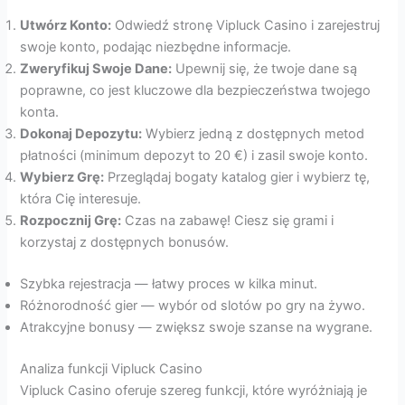
Utwórz Konto:
Odwiedź stronę Vipluck Casino i zarejestruj
swoje konto, podając niezbędne informacje.
Zweryfikuj Swoje Dane:
Upewnij się, że twoje dane są
poprawne, co jest kluczowe dla bezpieczeństwa twojego
konta.
Dokonaj Depozytu:
Wybierz jedną z dostępnych metod
płatności (minimum depozyt to 20 €) i zasil swoje konto.
Wybierz Grę:
Przeglądaj bogaty katalog gier i wybierz tę,
która Cię interesuje.
Rozpocznij Grę:
Czas na zabawę! Ciesz się grami i
korzystaj z dostępnych bonusów.
Szybka rejestracja — łatwy proces w kilka minut.
Różnorodność gier — wybór od slotów po gry na żywo.
Atrakcyjne bonusy — zwiększ swoje szanse na wygrane.
Analiza funkcji Vipluck Casino
Vipluck Casino oferuje szereg funkcji, które wyróżniają je