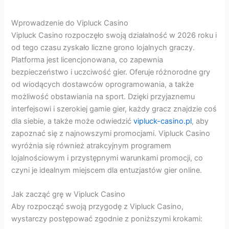
Wprowadzenie do Vipluck Casino
Vipluck Casino rozpoczęło swoją działalność w 2026 roku i
od tego czasu zyskało liczne grono lojalnych graczy.
Platforma jest licencjonowana, co zapewnia
bezpieczeństwo i uczciwość gier. Oferuje różnorodne gry
od wiodących dostawców oprogramowania, a także
możliwość obstawiania na sport. Dzięki przyjaznemu
interfejsowi i szerokiej gamie gier, każdy gracz znajdzie coś
dla siebie, a także może odwiedzić
vipluck-casino.pl
, aby
zapoznać się z najnowszymi promocjami. Vipluck Casino
wyróżnia się również atrakcyjnym programem
lojalnościowym i przystępnymi warunkami promocji, co
czyni je idealnym miejscem dla entuzjastów gier online.
Jak zacząć grę w Vipluck Casino
Aby rozpocząć swoją przygodę z Vipluck Casino,
wystarczy postępować zgodnie z poniższymi krokami: