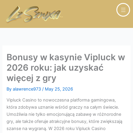
Skip
to
content
Bonusy w kasynie Vipluck w
2026 roku: jak uzyskać
więcej z gry
By
alawrence973
/
May 25, 2026
Vipluck Casino to nowoczesna platforma gamingowa,
która zdobywa uznanie wśród graczy na całym świecie.
Umożliwia nie tylko emocjonującą zabawę w różnorodne
gry, ale także oferuje atrakcyjne bonusy, które zwiększają
szanse na wygraną. W 2026 roku Vipluck Casino