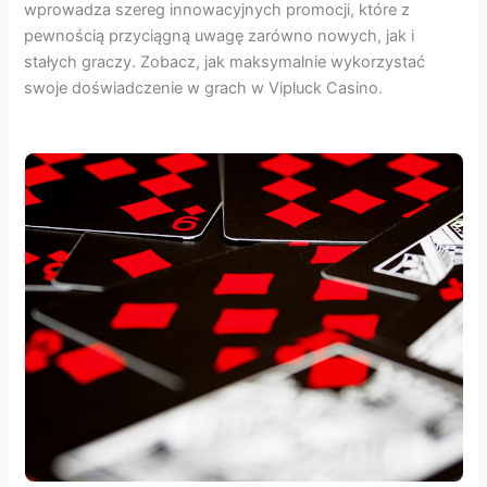
wprowadza szereg innowacyjnych promocji, które z
pewnością przyciągną uwagę zarówno nowych, jak i
stałych graczy. Zobacz, jak maksymalnie wykorzystać
swoje doświadczenie w grach w Vipluck Casino.