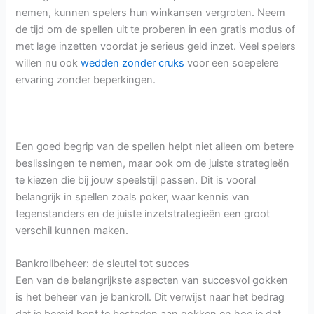
nemen, kunnen spelers hun winkansen vergroten. Neem
de tijd om de spellen uit te proberen in een gratis modus of
met lage inzetten voordat je serieus geld inzet. Veel spelers
willen nu ook
wedden zonder cruks
voor een soepelere
ervaring zonder beperkingen.
Een goed begrip van de spellen helpt niet alleen om betere
beslissingen te nemen, maar ook om de juiste strategieën
te kiezen die bij jouw speelstijl passen. Dit is vooral
belangrijk in spellen zoals poker, waar kennis van
tegenstanders en de juiste inzetstrategieën een groot
verschil kunnen maken.
Bankrollbeheer: de sleutel tot succes
Een van de belangrijkste aspecten van succesvol gokken
is het beheer van je bankroll. Dit verwijst naar het bedrag
dat je bereid bent te besteden aan gokken en hoe je dat