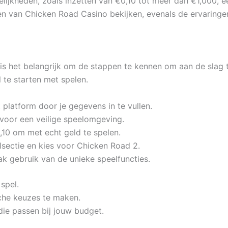
elijkheden, zoals inzetten van €0,10 tot meer dan €1,000, 
en van Chicken Road Сasino bekijken, evenals de ervaringe
 is het belangrijk om de stappen te kennen om aan de slag
 te starten met spelen.
latform door je gegevens in te vullen.
t voor een veilige speelomgeving.
10 om met echt geld te spelen.
sectie en kies voor Chicken Road 2.
k gebruik van de unieke speelfuncties.
spel.
che keuzes te maken.
die passen bij jouw budget.