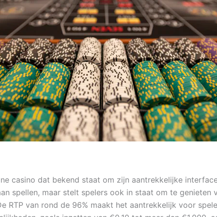
e casino dat bekend staat om zijn aantrekkelijke interface 
 aan spellen, maar stelt spelers ook in staat om te geniete
. De RTP van rond de 96% maakt het aantrekkelijk voor spel