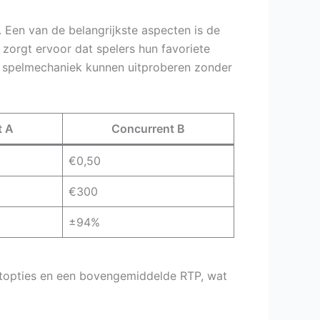
 Een van de belangrijkste aspecten is de
zorgt ervoor dat spelers hun favoriete
de spelmechaniek kunnen uitproberen zonder
t A
Concurrent B
€0,50
€300
±94%
zetopties en een bovengemiddelde RTP, wat