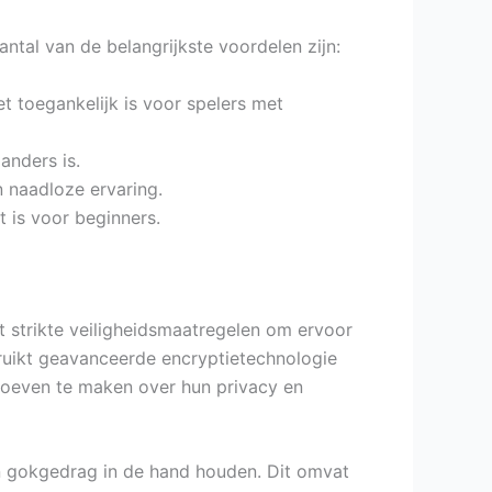
ntal van de belangrijkste voordelen zijn:
t toegankelijk is voor spelers met
anders is.
 naadloze ervaring.
 is voor beginners.
t strikte veiligheidsmaatregelen om ervoor
ruikt geavanceerde encryptietechnologie
 hoeven te maken over hun privacy en
un gokgedrag in de hand houden. Dit omvat