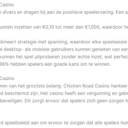
 Сasino
divers en dragen bij aan de positieve speelervaring. Een aa
kunnen inzetten van €0,10 tot meer dan €1,000, waardoor he
neert strategie met spanning, waardoor elke speelsessie 
 desktop- als mobiele gebruikers kunnen genieten van een
unnen het spel uitproberen zonder echte inzet, wat perfect
96% hebben spelers een goede kans om te winnen.
 Сasino
ouwen van het grootste belang. Chicken Road Сasino hanteer
d beschermd zijn. Het casino heeft een vergunning en geb
e beveiligen. Dit zorgt ervoor dat spelers zich geen zorgen
d speelbeleid aan om ervoor te zorgen dat alle spelers h