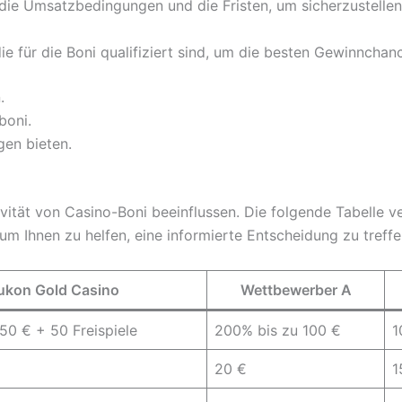
die Umsatzbedingungen und die Fristen, um sicherzustellen,
ie für die Boni qualifiziert sind, um die besten Gewinnchan
.
boni.
gen bieten.
tivität von Casino-Boni beeinflussen. Die folgende Tabelle
m Ihnen zu helfen, eine informierte Entscheidung zu treffe
ukon Gold Casino
Wettbewerber A
50 € + 50 Freispiele
200% bis zu 100 €
1
20 €
1