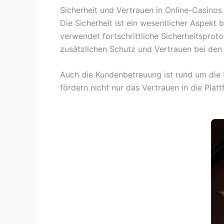
Sicherheit und Vertrauen in Online-Casinos
Die Sicherheit ist ein wesentlicher Aspekt
verwendet fortschrittliche Sicherheitsproto
zusätzlichen Schutz und Vertrauen bei den 
Auch die Kundenbetreuung ist rund um die 
fördern nicht nur das Vertrauen in die Pla