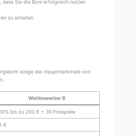
 dass Sie die Boni erfolgreich nutzen
cen zu erhalten.
 vergleicht einige der Hauptmerkmale von
n.
Wettbewerber B
00% bis zu 200 € + 30 Freispiele
5 €