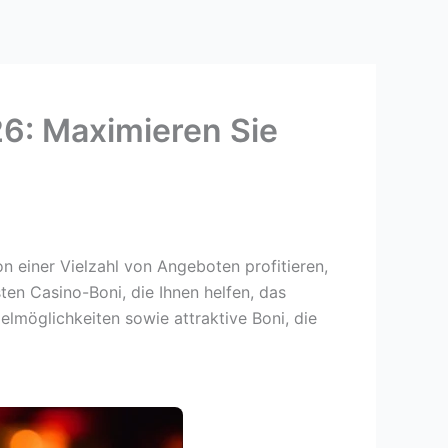
26: Maximieren Sie
n einer Vielzahl von Angeboten profitieren,
ten Casino-Boni, die Ihnen helfen, das
elmöglichkeiten sowie attraktive Boni, die