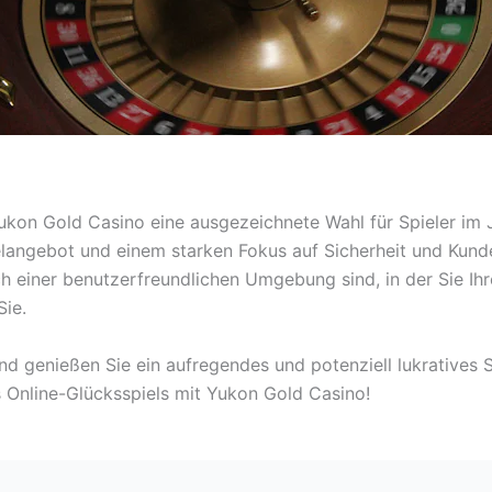
on Gold Casino eine ausgezeichnete Wahl für Spieler im Ja
elangebot und einem starken Fokus auf Sicherheit und Kunde
h einer benutzerfreundlichen Umgebung sind, in der Sie I
Sie.
nd genießen Sie ein aufregendes und potenziell lukratives S
 Online-Glücksspiels mit Yukon Gold Casino!