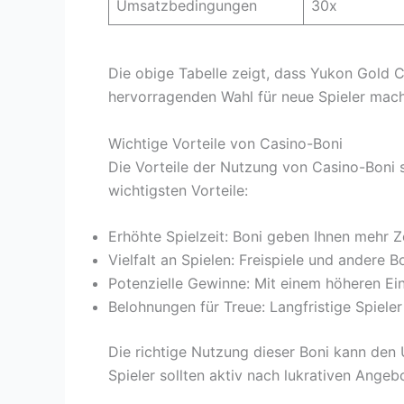
Umsatzbedingungen
30x
Die obige Tabelle zeigt, dass Yukon Gold C
hervorragenden Wahl für neue Spieler mach
Wichtige Vorteile von Casino-Boni
Die Vorteile der Nutzung von Casino-Boni si
wichtigsten Vorteile:
Erhöhte Spielzeit: Boni geben Ihnen mehr 
Vielfalt an Spielen: Freispiele und andere 
Potenzielle Gewinne: Mit einem höheren Ei
Belohnungen für Treue: Langfristige Spiele
Die richtige Nutzung dieser Boni kann den
Spieler sollten aktiv nach lukrativen Ang