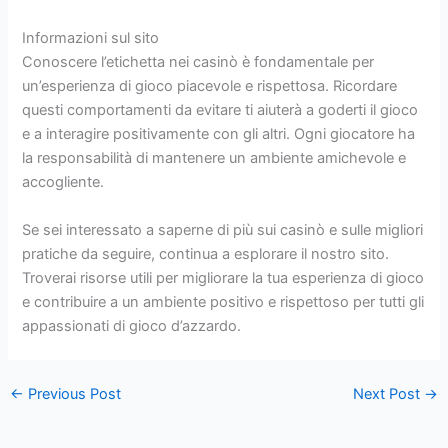
Informazioni sul sito
Conoscere l’etichetta nei casinò è fondamentale per
un’esperienza di gioco piacevole e rispettosa. Ricordare
questi comportamenti da evitare ti aiuterà a goderti il gioco
e a interagire positivamente con gli altri. Ogni giocatore ha
la responsabilità di mantenere un ambiente amichevole e
accogliente.
Se sei interessato a saperne di più sui casinò e sulle migliori
pratiche da seguire, continua a esplorare il nostro sito.
Troverai risorse utili per migliorare la tua esperienza di gioco
e contribuire a un ambiente positivo e rispettoso per tutti gli
appassionati di gioco d’azzardo.
←
Previous Post
Next Post
→