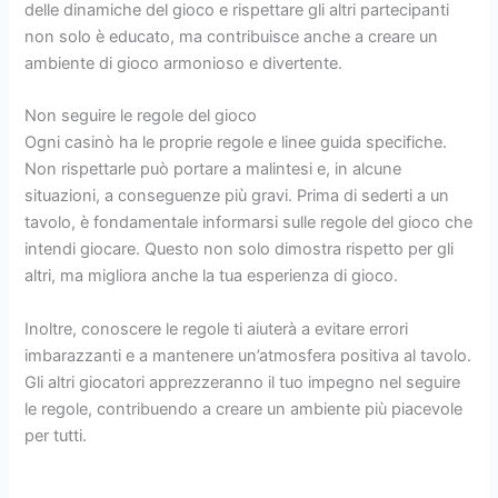
delle dinamiche del gioco e rispettare gli altri partecipanti
non solo è educato, ma contribuisce anche a creare un
ambiente di gioco armonioso e divertente.
Non seguire le regole del gioco
Ogni casinò ha le proprie regole e linee guida specifiche.
Non rispettarle può portare a malintesi e, in alcune
situazioni, a conseguenze più gravi. Prima di sederti a un
tavolo, è fondamentale informarsi sulle regole del gioco che
intendi giocare. Questo non solo dimostra rispetto per gli
altri, ma migliora anche la tua esperienza di gioco.
Inoltre, conoscere le regole ti aiuterà a evitare errori
imbarazzanti e a mantenere un’atmosfera positiva al tavolo.
Gli altri giocatori apprezzeranno il tuo impegno nel seguire
le regole, contribuendo a creare un ambiente più piacevole
per tutti.