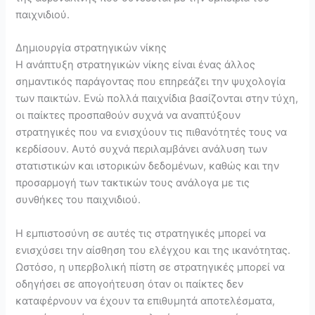
παιχνιδιού.
Δημιουργία στρατηγικών νίκης
Η ανάπτυξη στρατηγικών νίκης είναι ένας άλλος
σημαντικός παράγοντας που επηρεάζει την ψυχολογία
των παικτών. Ενώ πολλά παιχνίδια βασίζονται στην τύχη,
οι παίκτες προσπαθούν συχνά να αναπτύξουν
στρατηγικές που να ενισχύουν τις πιθανότητές τους να
κερδίσουν. Αυτό συχνά περιλαμβάνει ανάλυση των
στατιστικών και ιστορικών δεδομένων, καθώς και την
προσαρμογή των τακτικών τους ανάλογα με τις
συνθήκες του παιχνιδιού.
Η εμπιστοσύνη σε αυτές τις στρατηγικές μπορεί να
ενισχύσει την αίσθηση του ελέγχου και της ικανότητας.
Ωστόσο, η υπερβολική πίστη σε στρατηγικές μπορεί να
οδηγήσει σε απογοήτευση όταν οι παίκτες δεν
καταφέρνουν να έχουν τα επιθυμητά αποτελέσματα,