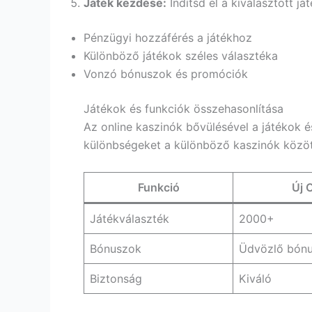
Játék kezdése:
Indítsd el a kiválasztott já
Pénzügyi hozzáférés a játékhoz
Különböző játékok széles választéka
Vonzó bónuszok és promóciók
Játékok és funkciók összehasonlítása
Az online kaszinók bővülésével a játékok é
különbségeket a különböző kaszinók közöt
Funkció
Új 
Játékválaszték
2000+
Bónuszok
Üdvözlő bón
Biztonság
Kiváló