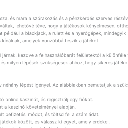
issza, és mára a szórakozás és a pénzkérdés szerves részé
váltak, lehetővé téve, hogy a játékosok kényelmesen, ottho
 például a blackjack, a rulett és a nyerőgépek, mindegyik s
 kínálnak, amelyek vonzóbbá teszik a játékot.
járnak, kezdve a felhasználóbarát felületektől a különféle
és milyen lépések szükségesek ahhoz, hogy sikeres játékos
y néhány lépést igényel. Az alábbiakban bemutatjuk a szük
 online kaszinót, és regisztrálj egy fiókot.
at a kaszinó követelményei alapján.
t befizetési módot, és töltsd fel a számládat.
tékok között, és válassz ki egyet, amely érdekel.