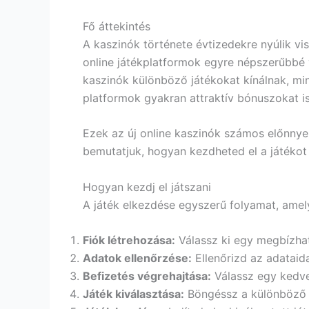
Fő áttekintés
A kaszinók története évtizedekre nyúlik v
online játékplatformok egyre népszerűbbé 
kaszinók különböző játékokat kínálnak, mint
platformok gyakran attraktív bónuszokat is
Ezek az új online kaszinók számos előnnyel 
bemutatjuk, hogyan kezdheted el a játékot 
Hogyan kezdj el játszani
A játék elkezdése egyszerű folyamat, amel
Fiók létrehozása:
Válassz ki egy megbízható
Adatok ellenőrzése:
Ellenőrizd az adataid
Befizetés végrehajtása:
Válassz egy kedvel
Játék kiválasztása:
Böngéssz a különböző já