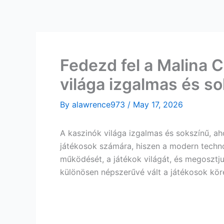
Skip
to
content
Fedezd fel a Malina Ca
világa izgalmas és so
By
alawrence973
/
May 17, 2026
A kaszinók világa izgalmas és sokszínű, aho
játékosok számára, hiszen a modern techno
működését, a játékok világát, és megosztjuk
különösen népszerűvé vált a játékosok kör