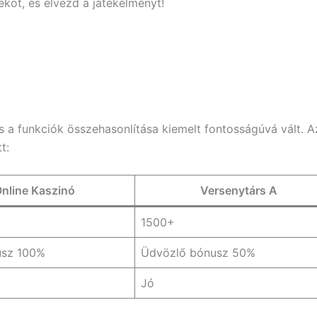
tékot, és élvezd a játékélményt!
s a funkciók összehasonlítása kiemelt fontosságúvá vált. A
t:
Online Kaszinó
Versenytárs A
1500+
usz 100%
Üdvözlő bónusz 50%
Jó