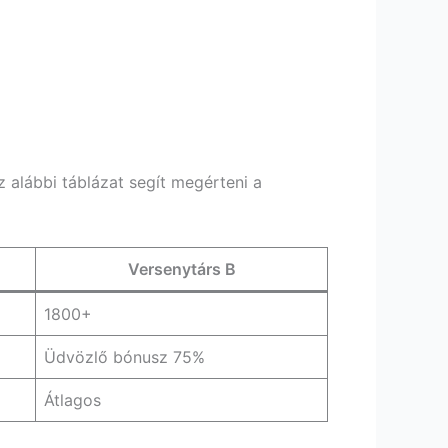
z alábbi táblázat segít megérteni a
Versenytárs B
1800+
Üdvözlő bónusz 75%
Átlagos