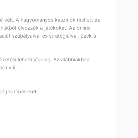
vé vált. A hagyományos kaszinók mellett az
nukból élvezzék a játékokat. Az online
aját szabályaival és stratégiáival. Ezek a
 fizetési lehetőségekig. Az alábbiakban
sá válj.
séges lépéseket: