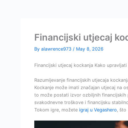
Skip
to
content
Financijski utjecaj ko
By
alawrence973
/
May 8, 2026
Financijski utjecaj kockanja Kako upravljati 
Razumijevanje financijskih utjecaja kockanj
Kockanje može imati značajan utjecaj na oso
to može postati izvor ozbiljnih financijsk
svakodnevne troškove i financijsku stabilno
Tokom igre, možete
igraj u Vegashero
, št