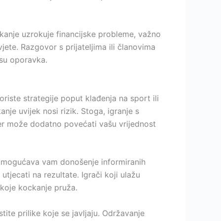
ckanje uzrokuje financijske probleme, važno
ete. Razgovor s prijateljima ili članovima
esu oporavka.
oriste strategije poput klađenja na sport ili
je uvijek nosi rizik. Stoga, igranje s
er može dodatno povećati vašu vrijednost
te omogućava vam donošenje informiranih
tjecati na rezultate. Igrači koji ulažu
e koje kockanje pruža.
te prilike koje se javljaju. Održavanje