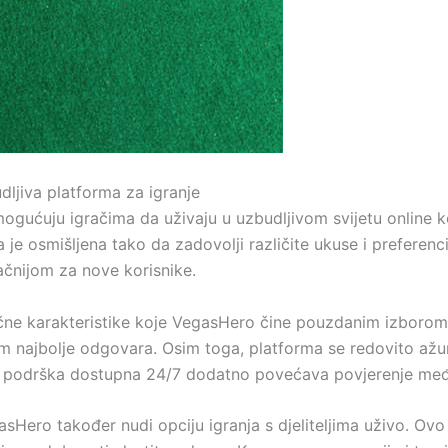
ljiva platforma za igranje
ogućuju igračima da uživaju u uzbudljivom svijetu online ko
a je osmišljena tako da zadovolji različite ukuse i preferen
lačnijom za nove korisnike.
učne karakteristike koje VegasHero čine pouzdanim izborom
m najbolje odgovara. Osim toga, platforma se redovito ažuri
čka podrška dostupna 24/7 dodatno povećava povjerenje međ
gasHero također nudi opciju igranja s djeliteljima uživo. O