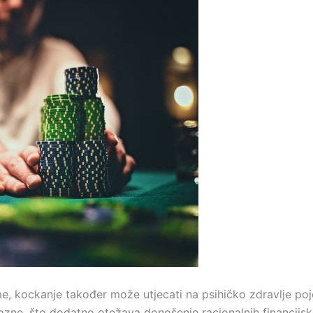
e, kockanje također može utjecati na psihičko zdravlje po
ozne, što dodatno otežava donošenje racionalnih financijski