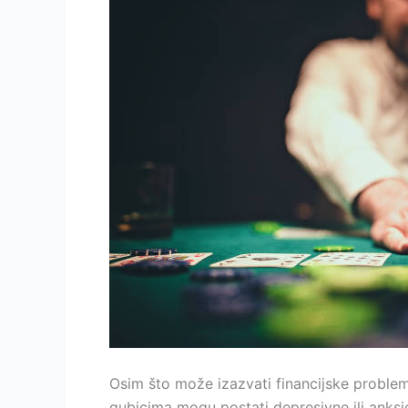
Osim što može izazvati financijske problem
gubicima mogu postati depresivne ili anksi