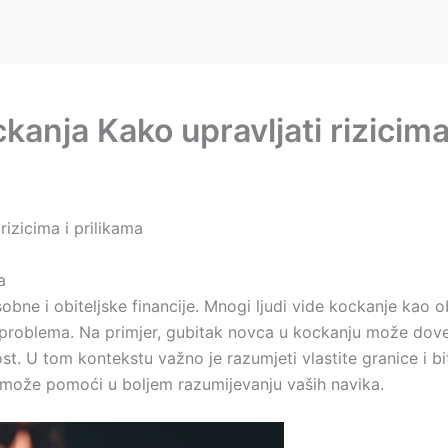
ckanja Kako upravljati rizicima
rizicima i prilikama
a
bne i obiteljske financije. Mnogi ljudi vide kockanje kao o
ih problema. Na primjer, gubitak novca u kockanju može dove
st. U tom kontekstu važno je razumjeti vlastite granice i bit
o može pomoći u boljem razumijevanju vaših navika.