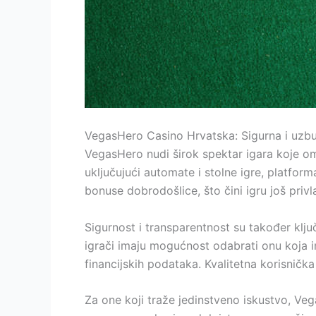
VegasHero Casino Hrvatska: Sigurna i uzbud
VegasHero nudi širok spektar igara koje om
uključujući automate i stolne igre, platform
bonuse dobrodošlice, što čini igru još priv
Sigurnost i transparentnost su također klj
igrači imaju mogućnost odabrati onu koja i
financijskih podataka. Kvalitetna korisni
Za one koji traže jedinstveno iskustvo, Ve