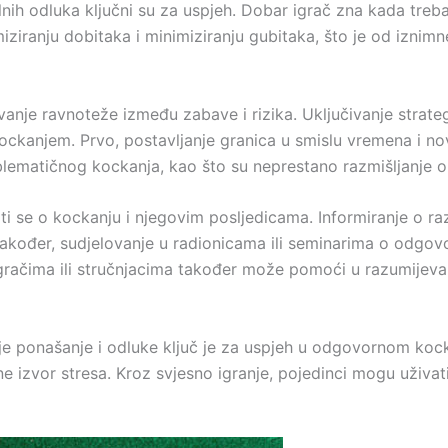
lnih odluka ključni su za uspjeh. Dobar igrač zna kada treba
ranju dobitaka i minimiziranju gubitaka, što je od iznimne
je ravnoteže između zabave i rizika. Uključivanje strate
ckanjem. Prvo, postavljanje granica u smislu vremena i nov
ematičnog kockanja, kao što su neprestano razmišljanje o 
ti se o kockanju i njegovim posljedicama. Informiranje o ra
akođer, sudjelovanje u radionicama ili seminarima o odgov
igračima ili stručnjacima također može pomoći u razumijev
e ponašanje i odluke ključ je za uspjeh u odgovornom kocka
a ne izvor stresa. Kroz svjesno igranje, pojedinci mogu uživ