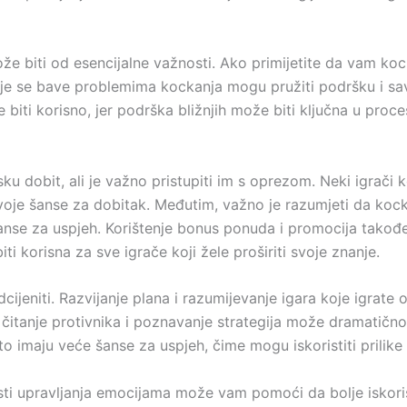
že biti od esencijalne važnosti. Ako primijetite da vam ko
oje se bave problemima kockanja mogu pružiti podršku i savj
biti korisno, jer podrška bližnjih može biti ključna u proc
ku dobit, ali je važno pristupiti im s oprezom. Neki igrači k
voje šanse za dobitak. Međutim, važno je razumjeti da kockan
nse za uspjeh. Korištenje bonus ponuda i promocija takođ
i korisna za sve igrače koji žele proširiti svoje znanje.
cijeniti. Razvijanje plana i razumijevanje igara koje igra
čitanje protivnika i poznavanje strategija može dramatično u
sto imaju veće šanse za uspjeh, čime mogu iskoristiti prilik
sti upravljanja emocijama može vam pomoći da bolje iskoristi