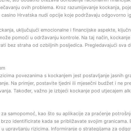
avanju ovih problema. Kroz razumijevanje kockanja, pojedi
o casino Hrvatska nudi opcije koje podržavaju odgovorno ig
anja, uključujući emocionalne i financijske aspekte, ključn
 može pomoći u održavanju kontrole. Na taj način, kockanje
i bez straha od ozbiljnih posljedica. Pregledavajući sva det
jem
izicima povezanima s kockanjem jest postavljanje jasnih gra
nje. Na primjer, postavite tjedni ili mjesečni budžet i ne 
nja. Također, važno je izbjeći kockanje pod utjecajem alkoh
a za samopomoć, kao što su aplikacije za praćenje potrošnje
rzo identificirate kada se približavate svojim granicama. 
u u upravljanju rizicima. Informiranje o strategijama za 