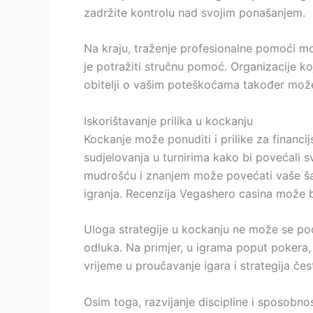
zadržite kontrolu nad svojim ponašanjem.
Na kraju, traženje profesionalne pomoći mo
je potražiti stručnu pomoć. Organizacije k
obitelji o vašim poteškoćama također može 
Iskorištavanje prilika u kockanju
Kockanje može ponuditi i prilike za financijs
sudjelovanja u turnirima kako bi povećali s
mudrošću i znanjem može povećati vaše ša
igranja. Recenzija Vegashero casina može bit
Uloga strategije u kockanju ne može se pod
odluka. Na primjer, u igrama poput pokera, 
vrijeme u proučavanje igara i strategija če
Osim toga, razvijanje discipline i sposobno