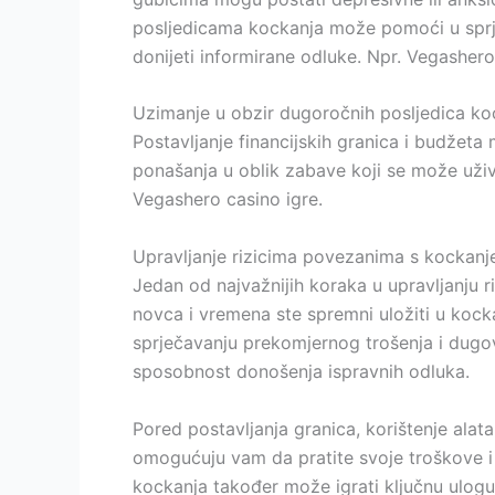
posljedicama kockanja može pomoći u sprječ
donijeti informirane odluke. Npr. Vegasher
Uzimanje u obzir dugoročnih posljedica kock
Postavljanje financijskih granica i budžeta
ponašanja u oblik zabave koji se može uživat
Vegashero casino igre.
Upravljanje rizicima povezanima s kockan
Jedan od najvažnijih koraka u upravljanju r
novca i vremena ste spremni uložiti u kocka
sprječavanju prekomjernog trošenja i dugova
sposobnost donošenja ispravnih odluka.
Pored postavljanja granica, korištenje alat
omogućuju vam da pratite svoje troškove i b
kockanja također može igrati ključnu ulog