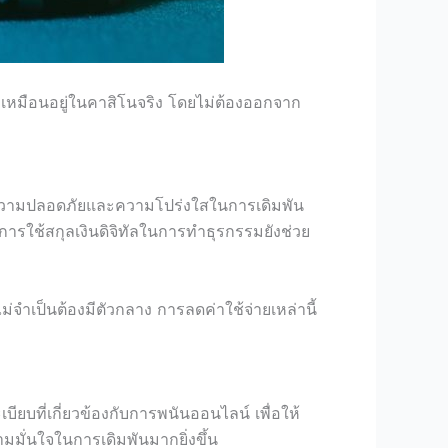
ึกเหมือนอยู่ในคาสิโนจริง โดยไม่ต้องออกจาก
ความปลอดภัยและความโปร่งใสในการเดิมพัน
 การใช้สกุลเงินดิจิทัลในการทำธุรกรรมยังช่วย
จำเป็นต้องมีตัวกลาง การลดค่าใช้จ่ายเหล่านี้
บที่เกี่ยวข้องกับการพนันออนไลน์ เพื่อให้
มั่นใจในการเดิมพันมากยิ่งขึ้น