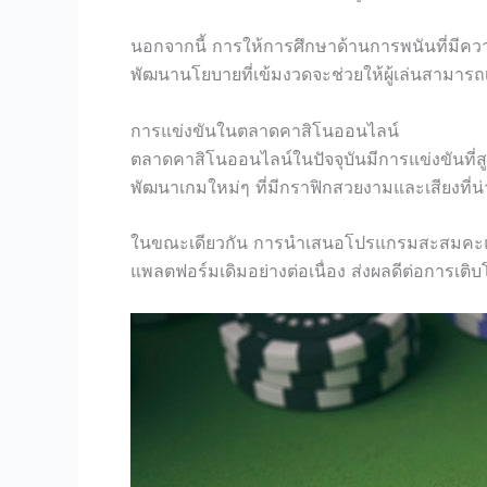
นอกจากนี้ การให้การศึกษาด้านการพนันที่มีความ
พัฒนานโยบายที่เข้มงวดจะช่วยให้ผู้เล่นสามาร
การแข่งขันในตลาดคาสิโนออนไลน์
ตลาดคาสิโนออนไลน์ในปัจจุบันมีการแข่งขันที่สูง
พัฒนาเกมใหม่ๆ ที่มีกราฟิกสวยงามและเสียงที่น่า
ในขณะเดียวกัน การนำเสนอโปรแกรมสะสมคะแนนหรือโ
แพลตฟอร์มเดิมอย่างต่อเนื่อง ส่งผลดีต่อการเต