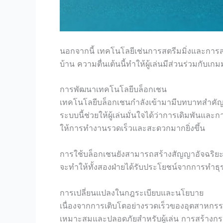
นอกจากนี้ เทคโนโลยีเช่นการสตรีมมิ่งและการสร้
บ้าน ความตื่นเต้นนี้ทำให้ผู้เล่นมีส่วนร่วมกับ
การพัฒนาเทคโนโลยีบล็อกเชน
เทคโนโลยีบล็อกเชนกำลังเข้ามามีบทบาทสำคั
ระบบนี้ช่วยให้ผู้เล่นมั่นใจได้ว่าการเดิมพันแ
ให้การทำงานรวดเร็วและสะดวกมากยิ่งขึ้น
การใช้บล็อกเชนยังสามารถสร้างสัญญาอัจฉริยะที่
จะทำให้ทั้งสองฝ่ายได้รับประโยชน์จากการทำธุ
การเปลี่ยนแปลงในกฎระเบียบและนโยบาย
เนื่องจากการเติบโตอย่างรวดเร็วของอุตสาหกรร
เหมาะสมและปลอดภัยสำหรับผู้เล่น การสร้างกรอ