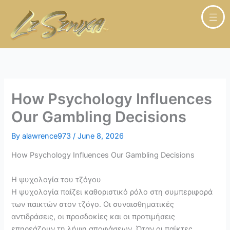
Skip
to
content
How Psychology Influences
Our Gambling Decisions
By
alawrence973
/
June 8, 2026
How Psychology Influences Our Gambling Decisions
Η ψυχολογία του τζόγου
Η ψυχολογία παίζει καθοριστικό ρόλο στη συμπεριφορά
των παικτών στον τζόγο. Οι συναισθηματικές
αντιδράσεις, οι προσδοκίες και οι προτιμήσεις
επηρεάζουν τη λήψη αποφάσεων. Όταν οι παίκτες