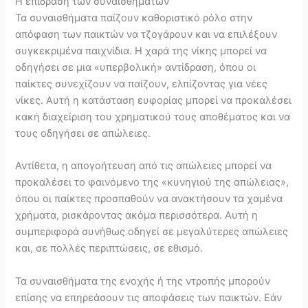
Η επίδραση των συναισθημάτων
Τα συναισθήματα παίζουν καθοριστικό ρόλο στην
απόφαση των παικτών να τζογάρουν και να επιλέξουν
συγκεκριμένα παιχνίδια. Η χαρά της νίκης μπορεί να
οδηγήσει σε μια «υπερβολική» αντίδραση, όπου οι
παίκτες συνεχίζουν να παίζουν, ελπίζοντας για νέες
νίκες. Αυτή η κατάσταση ευφορίας μπορεί να προκαλέσει
κακή διαχείριση του χρηματικού τους αποθέματος και να
τους οδηγήσει σε απώλειες.
Αντίθετα, η απογοήτευση από τις απώλειες μπορεί να
προκαλέσει το φαινόμενο της «κυνηγιού της απώλειας»,
όπου οι παίκτες προσπαθούν να ανακτήσουν τα χαμένα
χρήματα, ρισκάροντας ακόμα περισσότερα. Αυτή η
συμπεριφορά συνήθως οδηγεί σε μεγαλύτερες απώλειες
και, σε πολλές περιπτώσεις, σε εθισμό.
Τα συναισθήματα της ενοχής ή της ντροπής μπορούν
επίσης να επηρεάσουν τις αποφάσεις των παικτών. Εάν