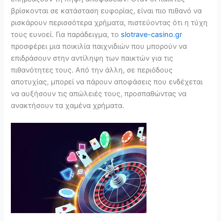
βρίσκονται σε κατάσταση ευφορίας, είναι πιο πιθανό να
ρισκάρουν περισσότερα χρήματα, πιστεύοντας ότι η τύχη
τους ευνοεί. Για παράδειγμα, το
slotrave-casino.gr
προσφέρει μια ποικιλία παιχνιδιών που μπορούν να
επιδράσουν στην αντίληψη των παικτών για τις
πιθανότητες τους. Από την άλλη, σε περιόδους
αποτυχίας, μπορεί να πάρουν αποφάσεις που ενδέχεται
να αυξήσουν τις απώλειές τους, προσπαθώντας να
ανακτήσουν τα χαμένα χρήματα.