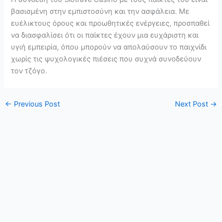
βασισμένη στην εμπιστοσύνη και την ασφάλεια. Με
ευέλικτους όρους και προωθητικές ενέργειες, προσπαθεί
να διασφαλίσει ότι οι παίκτες έχουν μια ευχάριστη και
υγιή εμπειρία, όπου μπορούν να απολαύσουν το παιχνίδι
χωρίς τις ψυχολογικές πιέσεις που συχνά συνοδεύουν
τον τζόγο.
←
Previous Post
Next Post
→