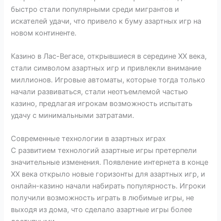
быстро стали популярными среди мигрантов и
искателей удачи, что привело к буму азартных игр на
новом континенте.
Казино в Лас-Вегасе, открывшиеся в середине XX века,
стали символом азартных игр и привлекли внимание
миллионов. Игровые автоматы, которые тогда только
начали развиваться, стали неотъемлемой частью
казино, предлагая игрокам возможность испытать
удачу с минимальными затратами.
Современные технологии в азартных играх
С развитием технологий азартные игры претерпели
значительные изменения. Появление интернета в конце
XX века открыло новые горизонты для азартных игр, и
онлайн-казино начали набирать популярность. Игроки
получили возможность играть в любимые игры, не
выходя из дома, что сделало азартные игры более