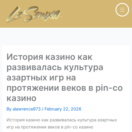
Skip
to
content
История казино как
развивалась культура
азартных игр на
протяжении веков в pin-co
казино
By
alawrence973
/
February 22, 2026
История казино как развивалась культура азартных
игр на протяжении веков в pin-co казино