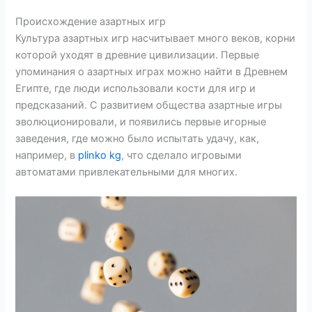
Происхождение азартных игр
Культура азартных игр насчитывает много веков, корни
которой уходят в древние цивилизации. Первые
упоминания о азартных играх можно найти в Древнем
Египте, где люди использовали кости для игр и
предсказаний. С развитием общества азартные игры
эволюционировали, и появились первые игорные
заведения, где можно было испытать удачу, как,
например, в
plinko kg
, что сделало игровыми
автоматами привлекательными для многих.