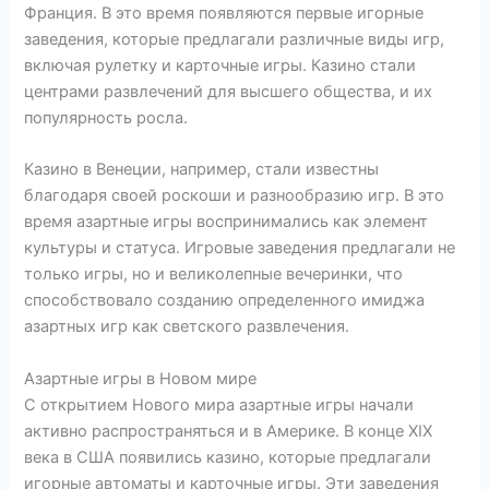
Франция. В это время появляются первые игорные
заведения, которые предлагали различные виды игр,
включая рулетку и карточные игры. Казино стали
центрами развлечений для высшего общества, и их
популярность росла.
Казино в Венеции, например, стали известны
благодаря своей роскоши и разнообразию игр. В это
время азартные игры воспринимались как элемент
культуры и статуса. Игровые заведения предлагали не
только игры, но и великолепные вечеринки, что
способствовало созданию определенного имиджа
азартных игр как светского развлечения.
Азартные игры в Новом мире
С открытием Нового мира азартные игры начали
активно распространяться и в Америке. В конце XIX
века в США появились казино, которые предлагали
игорные автоматы и карточные игры. Эти заведения