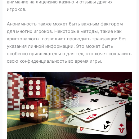
внимание на лицензию казино и отзывы других
игроков.
Анонимность также может быть важным фактором
для многих игроков. Некоторые методы, такие как
криптовалюты, позволяют проводить транзакции без
указания личной информации. Это может быть
особенно привлекательно для тех, кто хочет сохранить
свою конфиденциальность во время игры.