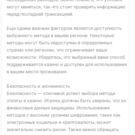
могут меняться, так что стоит проверять информацию
перед последней трансакцией.
Еще одним важным фактором является доступность
выбранного метода в вашем регионе. Некоторые
методы могут быть недоступны в определенных
странах или регионах, что ограничивает ваши
возможности. Убедитесь, что выбранный вами способ
поддерживается казино и доступен для использования
в вашем месте проживания.
Безопасность и анонимность
Безопасность — ключевой аспект выбора метода
оплаты в казино. Игроки должны быть уверены, что их
финансовые данные защищены. Использование
методов с высоким уровнем шифрования, таких как
электронные кошельки и криптовалюты, может
значительно снизить риски. Также важно обращать