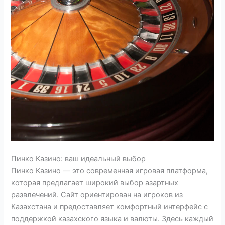
Пинко Казино: ваш идеальный выбор
Пинко Казино — это современная игровая платформа,
которая предлагает широкий выбор азартных
развлечений. Сайт ориентирован на игроков из
Казахстана и предоставляет комфортный интерфейс с
поддержкой казахского языка и валюты. Здесь каждый