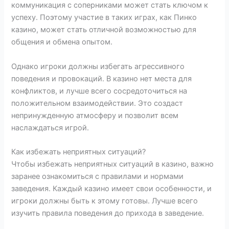
коммуникация с соперниками может стать ключом к
успеху. Поэтому участие в таких играх, как Пинко
казино, может стать отличной возможностью для
общения и обмена опытом.
Однако игроки должны избегать агрессивного
поведения и провокаций. В казино нет места для
конфликтов, и лучше всего сосредоточиться на
положительном взаимодействии. Это создаст
непринужденную атмосферу и позволит всем
наслаждаться игрой.
Как избежать неприятных ситуаций?
Чтобы избежать неприятных ситуаций в казино, важно
заранее ознакомиться с правилами и нормами
заведения. Каждый казино имеет свои особенности, и
игроки должны быть к этому готовы. Лучше всего
изучить правила поведения до прихода в заведение.