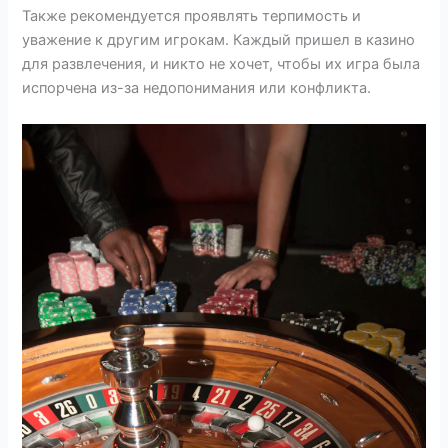
Также рекомендуется проявлять терпимость и
уважение к другим игрокам. Каждый пришел в казино
для развлечения, и никто не хочет, чтобы их игра была
испорчена из-за недопонимания или конфликта.