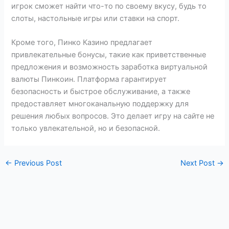
игрок сможет найти что-то по своему вкусу, будь то
слоты, настольные игры или ставки на спорт.
Кроме того, Пинко Казино предлагает
привлекательные бонусы, такие как приветственные
предложения и возможность заработка виртуальной
валюты Пинкоин. Платформа гарантирует
безопасность и быстрое обслуживание, а также
предоставляет многоканальную поддержку для
решения любых вопросов. Это делает игру на сайте не
только увлекательной, но и безопасной.
←
Previous Post
Next Post
→