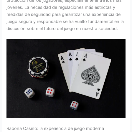
protección de los jugadores, especialmente entre los más
jóvenes. La necesidad de regulaciones más estrictas y
medidas de seguridad para garantizar una experiencia de
juego segura y responsable se ha vuelto fundamental en la
discusión sobre el futuro del juego en nuestra sociedad.
Rabona Casino: la experiencia de juego moderna