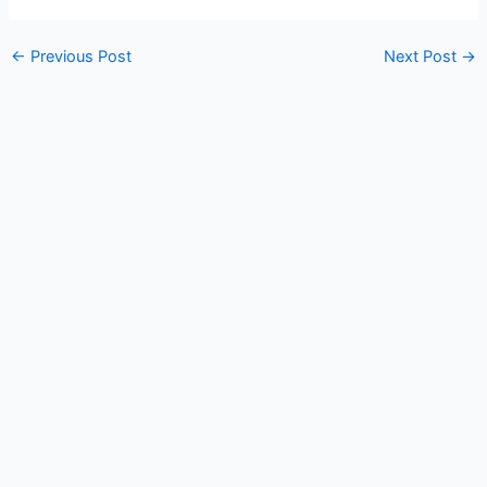
←
Previous Post
Next Post
→