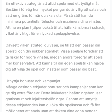
En effektiv strategi är att alltid spela med ett tydligt mål.
Bestäm i förväg hur mycket pengar du är villig att satsa och
sätt en gräns för när du ska sluta. På så sätt kan du
minimera potentiella förluster och maximera dina vinster.
Att ha en plan hjälper också till att hålla känslorna i schack,
vilket är viktigt för en lyckad spelupplevelse.
Oavsett vilken strategi du väljer, se till att den passar din
spelstil och din riskbenägenhet. Vissa spelare föredrar att
ta risker för högre vinster, medan andra föredrar att spela
mer konservativt. Att känna till din egen spelstil kan hjälpa
dig att välja de spel och insatser som passar dig bäst.
Utnyttja bonusar och kampanjer
Många casinon erbjuder bonusar och kampanjer som kan
ge dig extra fördelar. Detta inkluderar insättningsbonusar,
gratissnurr och lojalitetsbelöningar. Genom att utnyttja
dessa erbjudanden kan du öka din spelkassa och få fler
möjligheter att spela utan att riskera dina egna pengar.