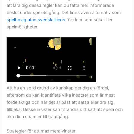
att lära dig dessa regler kan du fatta mer informerade
beslut under spelets gång. Det finns även alternativ som
spelbolag utan svensk licens
för dem som söker fler
spelmöjligheter.
Att ha en solid grund av kunskap ger dig en fördel,
eftersom du kan identifiera vilka insatser som är mest
fördelaktiga och när det är bäst att satsa eller dra sig
tillbaka. Desse insikter kan förändra ditt sätt att spela och
öka dina chanser till framgång.
Strategier för att maximera vinster