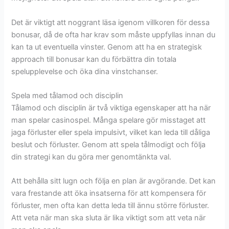
Det är viktigt att noggrant läsa igenom villkoren för dessa
bonusar, då de ofta har krav som måste uppfyllas innan du
kan ta ut eventuella vinster. Genom att ha en strategisk
approach till bonusar kan du förbättra din totala
spelupplevelse och öka dina vinstchanser.
Spela med tålamod och disciplin
Tålamod och disciplin är två viktiga egenskaper att ha när
man spelar casinospel. Många spelare gör misstaget att
jaga förluster eller spela impulsivt, vilket kan leda till dåliga
beslut och förluster. Genom att spela tålmodigt och följa
din strategi kan du göra mer genomtänkta val.
Att behålla sitt lugn och följa en plan är avgörande. Det kan
vara frestande att öka insatserna för att kompensera för
förluster, men ofta kan detta leda till ännu större förluster.
Att veta när man ska sluta är lika viktigt som att veta när