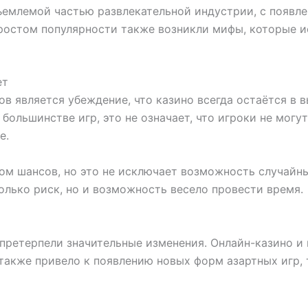
ъемлемой частью развлекательной индустрии, с появл
 ростом популярности также возникли мифы, которые и
ет
 является убеждение, что казино всегда остаётся в в
ольшинстве игр, это не означает, что игроки не могу
е.
том шансов, но это не исключает возможность случай
только риск, но и возможность весело провести время.
 претерпели значительные изменения. Онлайн-казино и
также привело к появлению новых форм азартных игр, 