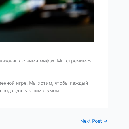
связанных с ними мифах. Мы стремимся
венной игре. Мы хотим, чтобы каждый
и подходить к ним с умом.
Next Post
→