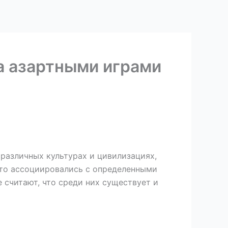
а азартными играми
различных культурах и цивилизациях,
асто ассоциировались с определенными
 считают, что среди них существует и