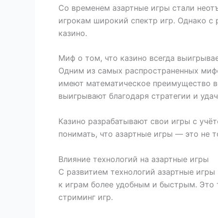
Со временем азартные игры стали неот
игрокам широкий спектр игр. Однако с
казино.
Миф о том, что казино всегда выигрыва
Одним из самых распространенных мифов
имеют математическое преимущество в б
выигрывают благодаря стратегии и удач
Казино разрабатывают свои игры с учё
понимать, что азартные игры — это не 
Влияние технологий на азартные игры
С развитием технологий азартные игры
к играм более удобным и быстрым. Это 
стриминг игр.