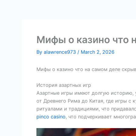
Skip
to
content
Мифы о казино что 
By
alawrence973
/
March 2, 2026
Мифы о казино что на самом деле скры
История азартных игр
Азартные игры имеют долгую историю, 
от Древнего Рима до Китая, где игры с
ритуалами и традициями, что придавало
pinco casino
, что подчеркивает многогр