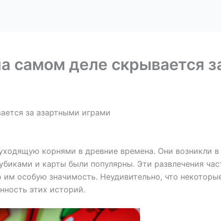
на самом деле скрывается з
вается за азартными играми
уходящую корнями в древние времена. Они возникли в 
 кубиками и карты были популярны. Эти развлечения ч
 им особую значимость. Неудивительно, что некоторые
анность этих историй.