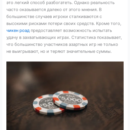
это легкий способ разбогатеть. Однако реальность
часто оказывается далеко от этого мнения. В
большинстве случаев игроки сталкиваются с
высокими рисками потери своих средств. Кроме того,
чикен роад
предоставляет возможность испытать
удачу в захватывающих играх. Статистика показывает,
что большинство участников азартных игр не только
не выигрывают, но и теряют значительные суммы.