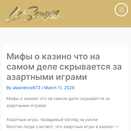
Skip
to
content
Мифы о казино что на
самом деле скрывается за
азартными играми
By
alawrence973
/
March 11, 2026
Мифы о казино что на самом деле скрывается за
азартными играми
Азартные игры: правдивый взгляд на риски
Многие люди считают, что азартные игры в казино —