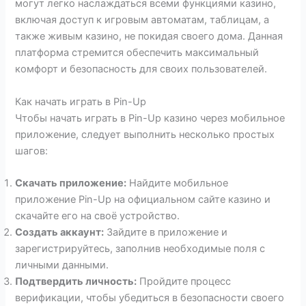
могут легко наслаждаться всеми функциями казино,
включая доступ к игровым автоматам, таблицам, а
также живым казино, не покидая своего дома. Данная
платформа стремится обеспечить максимальный
комфорт и безопасность для своих пользователей.
Как начать играть в Pin-Up
Чтобы начать играть в Pin-Up казино через мобильное
приложение, следует выполнить несколько простых
шагов:
Скачать приложение:
Найдите мобильное
приложение Pin-Up на официальном сайте казино и
скачайте его на своё устройство.
Создать аккаунт:
Зайдите в приложение и
зарегистрируйтесь, заполнив необходимые поля с
личными данными.
Подтвердить личность:
Пройдите процесс
верификации, чтобы убедиться в безопасности своего