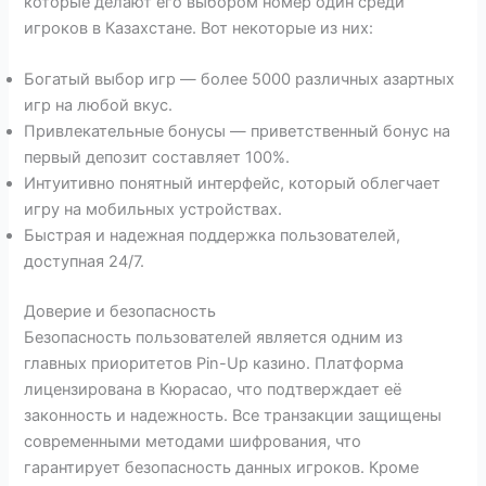
которые делают его выбором номер один среди
игроков в Казахстане. Вот некоторые из них:
Богатый выбор игр — более 5000 различных азартных
игр на любой вкус.
Привлекательные бонусы — приветственный бонус на
первый депозит составляет 100%.
Интуитивно понятный интерфейс, который облегчает
игру на мобильных устройствах.
Быстрая и надежная поддержка пользователей,
доступная 24/7.
Доверие и безопасность
Безопасность пользователей является одним из
главных приоритетов Pin-Up казино. Платформа
лицензирована в Кюрасао, что подтверждает её
законность и надежность. Все транзакции защищены
современными методами шифрования, что
гарантирует безопасность данных игроков. Кроме