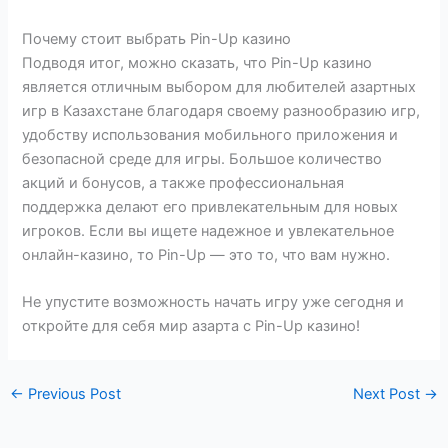
Почему стоит выбрать Pin-Up казино
Подводя итог, можно сказать, что Pin-Up казино
является отличным выбором для любителей азартных
игр в Казахстане благодаря своему разнообразию игр,
удобству использования мобильного приложения и
безопасной среде для игры. Большое количество
акций и бонусов, а также профессиональная
поддержка делают его привлекательным для новых
игроков. Если вы ищете надежное и увлекательное
онлайн-казино, то Pin-Up — это то, что вам нужно.
Не упустите возможность начать игру уже сегодня и
откройте для себя мир азарта с Pin-Up казино!
←
Previous Post
Next Post
→