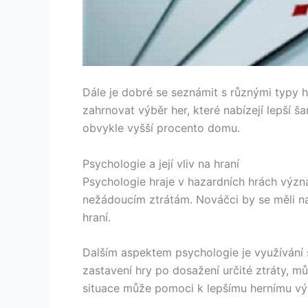
Dále je dobré se seznámit s různými typy h
zahrnovat výběr her, které nabízejí lepší š
obvykle vyšší procento domu.
Psychologie a její vliv na hraní
Psychologie hraje v hazardních hrách význa
nežádoucím ztrátám. Nováčci by se měli na
hraní.
Dalším aspektem psychologie je využívání st
zastavení hry po dosažení určité ztráty, 
situace může pomoci k lepšímu hernímu vý