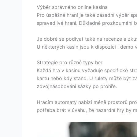
Výběr správného online kasina
Pro úspěšné hraní je také zásadní výběr spr
spravedlivé hraní. Důkladné prozkoumání b
Je dobré se podívat také na recenze a zku
U některých kasin jsou k dispozici i demo 
Strategie pro různé typy her
Každá hra v kasinu vyžaduje specifické strat
kartu nebo kdy stand. U rulety může být za
zdvojnásobování sázky po prohře.
Hracím automaty nabízí méně prostorů pro 
potřeba brát v úvahu, že hazardní hry by m