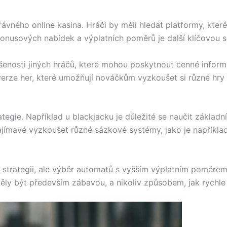
ávného online kasina. Hráči by měli hledat platformy, které 
onusových nabídek a výplatních poměrů je další klíčovou s
šenosti jiných hráčů, které mohou poskytnout cenné inform
verze her, které umožňují nováčkům vyzkoušet si různé hry 
egie. Například u blackjacku je důležité se naučit základní s
jímavé vyzkoušet různé sázkové systémy, jako je například
strategii, ale výběr automatů s vyšším výplatním poměrem
ěly být především zábavou, a nikoliv způsobem, jak rychle