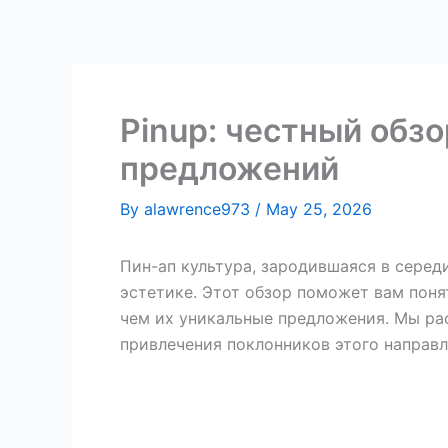
Skip
to
content
Pinup: честный обз
предложений
By
alawrence973
/
May 25, 2026
Пин-ап культура, зародившаяся в серед
эстетике. Этот обзор поможет вам понят
чем их уникальные предложения. Мы рас
привлечения поклонников этого направл