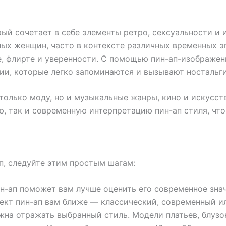
рый сочетает в себе элементы ретро, сексуальности и 
х женщин, часто в контексте различных временных эпо
е, флирте и уверенности. С помощью пин-ап-изображе
ии, которые легко запоминаются и вызывают ностальг
 только моду, но и музыкальные жанры, кино и искусст
ю, так и современную интерпретацию пин-ап стиля, что
ап, следуйте этим простым шагам:
-ап поможет вам лучше оценить его современное знач
ект пин-ап вам ближе — классический, современный и
на отражать выбранный стиль. Модели платьев, блузо