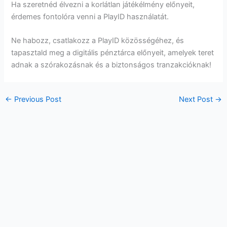
Ha szeretnéd élvezni a korlátlan játékélmény előnyeit,
érdemes fontolóra venni a PlayID használatát.
Ne habozz, csatlakozz a PlayID közösségéhez, és
tapasztald meg a digitális pénztárca előnyeit, amelyek teret
adnak a szórakozásnak és a biztonságos tranzakcióknak!
←
Previous Post
Next Post
→