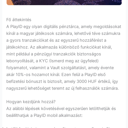
Fő áttekintés
A PlayID egy olyan digitális pénztárca, amely megoldásokat
kínál a magyar játékosok számára, lehetővé téve számukra
a gyors tranzakciókat és az egyszerű hozzáférést a
játékokhoz. Az alkalmazás különböző funkciókat kínál,
mint például a pénzügyi tranzakciók biztonságos
lebonyolítását, a KYC (Ismerd meg az ügyfeled)
folyamatot, valamint a Vault szolgáltatást, amely évente
akár 10%-os hozamot kínál. Ezen felül a PlayID első
befizetési bónuszt is biztosít, amely 3000 HUF értékű, így
nagyszerű lehetőséget teremt az új felhasználók számára.
Hogyan kezdjünk hozzá?
Az alábbi lépések követésével egyszerűen letölthetjük és
beállíthatjuk a PlayID mobil alkalmazást: