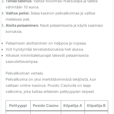
Tehdä talletus:
Valitse toivomasi maksutapa ja talleta
vähintään 10 euroa.
Valitse pelisi:
Selaa kasinon pelivalikoimaa ja valitse
mieleisesi peli.
Aloita pelaaminen:
Nauti pelaamisesta ja käytä saamiasi
bonuksia.
Pelaamisen aloittaminen on helppoa ja nopeaa.
Voit hyödyntää tervetulobonuksia heti alussa.
Alhaiset minimitalletusrajat tekevät pelaamisesta
saavutettavampaa.
Pelivalikoiman vertailu
Pelivalikoima on yksi merkittävimmistä tekijöistä, kun
valitaan online-kasinoa. Posido Casinolla on laaja
valikoima, joka kattaa erilaisten pelityyppien tarpeet.
Pelityyppi
Posido Casino
Kilpailija A
Kilpailija B