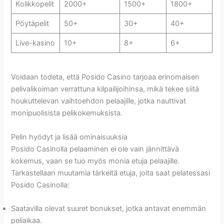
Kolikkopelit
2000+
1500+
1800+
Pöytäpelit
50+
30+
40+
Live-kasino
10+
8+
6+
Voidaan todeta, että Posido Casino tarjoaa erinomaisen
pelivalikoiman verrattuna kilpailijoihinsa, mikä tekee siitä
houkuttelevan vaihtoehdon pelaajille, jotka nauttivat
monipuolisista pelikokemuksista.
Pelin hyödyt ja lisää ominaisuuksia
Posido Casinolla pelaaminen ei ole vain jännittävä
kokemus, vaan se tuo myös monia etuja pelaajille.
Tarkastellaan muutamia tärkeitä etuja, joita saat pelatessasi
Posido Casinolla:
Saatavilla olevat suuret bonukset, jotka antavat enemmän
peliaikaa.