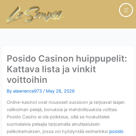
Skip
to
content
Posido Casinon huippupelit:
Kattava lista ja vinkit
voittoihin
By
alawrence973
/
May 26, 2026
Online-kasinot ovat nousseet suosioon ja tarjoavat laajan
valikoiman pelejä, bonuksia ja mahdollisuuksia voittaa.
Posido Casino ei ole poikkeus, sillä se houkuttelee
suomalaisia pelaajia tarjoamalla ainutlaatuisen
pelikokemuksen, jossa voi hyödyntää esimerkiksi
posido