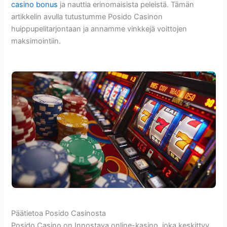
casino bonus
ja nauttia erinomaisista peleistä. Tämän
artikkelin avulla tutustumme Posido Casinon
huippupelitarjontaan ja annamme vinkkejä voittojen
maksimointiin.
Päätietoa Posido Casinosta
Posido Casino on Innostava online-kasino, joka keskittyy