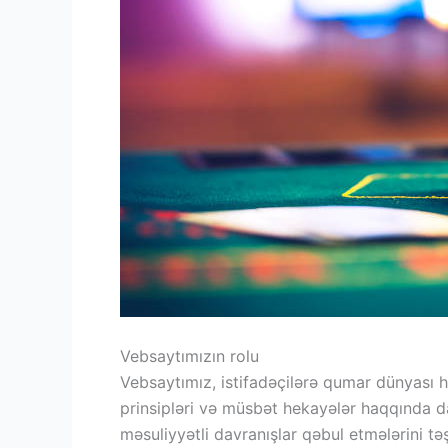
Vebsaytımızın rolu
Vebsaytımız, istifadəçilərə qumar dünyası ha
prinsipləri və müsbət hekayələr haqqında d
məsuliyyətli davranışlar qəbul etmələrini tə