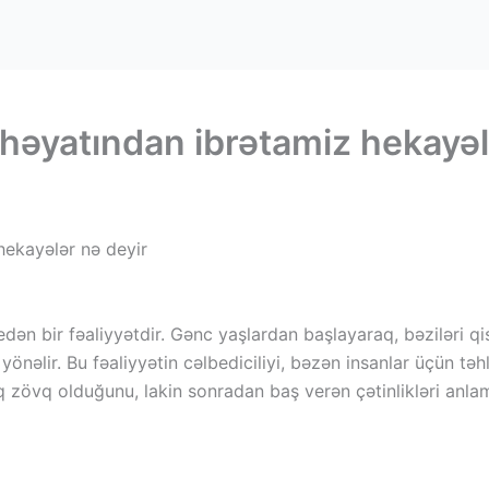
həyatından ibrətamiz hekayəl
hekayələr nə deyir
lb edən bir fəaliyyətdir. Gənc yaşlardan başlayaraq, bəziləri
lir. Bu fəaliyyətin cəlbediciliyi, bəzən insanlar üçün təhlü
 zövq olduğunu, lakin sonradan baş verən çətinlikləri anlam