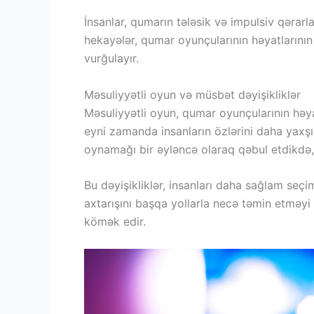
İnsanlar, qumarın tələsik və impulsiv qərar
hekayələr, qumar oyunçularının həyatlarını
vurğulayır.
Məsuliyyətli oyun və müsbət dəyişikliklər
Məsuliyyətli oyun, qumar oyunçularının həya
eyni zamanda insanların özlərini daha yaxşı
oynamağı bir əyləncə olaraq qəbul etdikdə,
Bu dəyişikliklər, insanları daha sağlam seç
axtarışını başqa yollarla necə təmin etməyi
kömək edir.