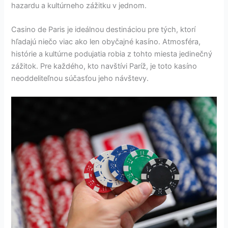
hazardu a kultúrneho zážitku v jednom.
Casino de Paris je ideálnou destináciou pre tých, ktorí
hľadajú niečo viac ako len obyčajné kasíno. Atmosféra,
histórie a kultúrne podujatia robia z tohto miesta jedinečný
zážitok. Pre každého, kto navštívi Paríž, je toto kasíno
neoddeliteľnou súčasťou jeho návštevy.