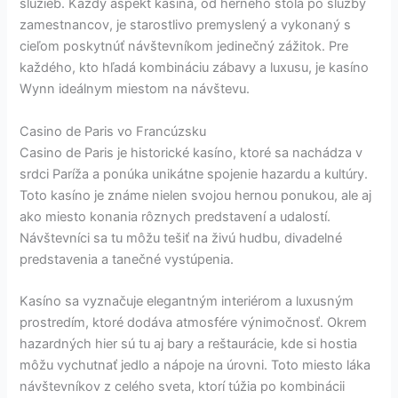
služieb. Každý aspekt kasína, od herného stola po služby
zamestnancov, je starostlivo premyslený a vykonaný s
cieľom poskytnúť návštevníkom jedinečný zážitok. Pre
každého, kto hľadá kombináciu zábavy a luxusu, je kasíno
Wynn ideálnym miestom na návštevu.
Casino de Paris vo Francúzsku
Casino de Paris je historické kasíno, ktoré sa nachádza v
srdci Paríža a ponúka unikátne spojenie hazardu a kultúry.
Toto kasíno je známe nielen svojou hernou ponukou, ale aj
ako miesto konania rôznych predstavení a udalostí.
Návštevníci sa tu môžu tešiť na živú hudbu, divadelné
predstavenia a tanečné vystúpenia.
Kasíno sa vyznačuje elegantným interiérom a luxusným
prostredím, ktoré dodáva atmosfére výnimočnosť. Okrem
hazardných hier sú tu aj bary a reštaurácie, kde si hostia
môžu vychutnať jedlo a nápoje na úrovni. Toto miesto láka
návštevníkov z celého sveta, ktorí túžia po kombinácii