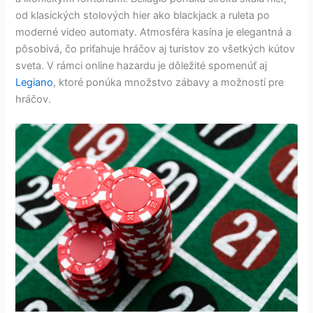
od klasických stolových hier ako blackjack a ruleta po
moderné video automaty. Atmosféra kasína je elegantná a
pôsobivá, čo priťahuje hráčov aj turistov zo všetkých kútov
sveta. V rámci online hazardu je dôležité spomenúť aj
Legiano
, ktoré ponúka množstvo zábavy a možností pre
hráčov.