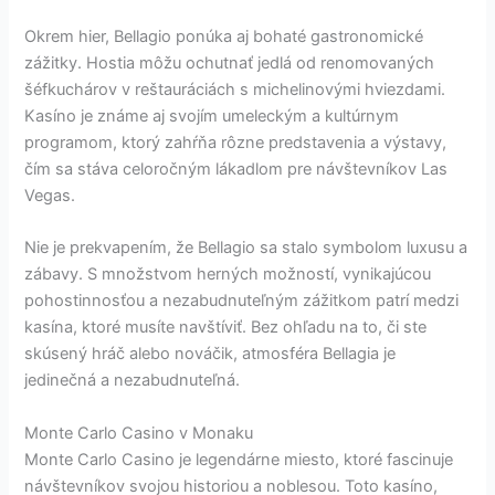
Okrem hier, Bellagio ponúka aj bohaté gastronomické
zážitky. Hostia môžu ochutnať jedlá od renomovaných
šéfkuchárov v reštauráciách s michelinovými hviezdami.
Kasíno je známe aj svojím umeleckým a kultúrnym
programom, ktorý zahŕňa rôzne predstavenia a výstavy,
čím sa stáva celoročným lákadlom pre návštevníkov Las
Vegas.
Nie je prekvapením, že Bellagio sa stalo symbolom luxusu a
zábavy. S množstvom herných možností, vynikajúcou
pohostinnosťou a nezabudnuteľným zážitkom patrí medzi
kasína, ktoré musíte navštíviť. Bez ohľadu na to, či ste
skúsený hráč alebo nováčik, atmosféra Bellagia je
jedinečná a nezabudnuteľná.
Monte Carlo Casino v Monaku
Monte Carlo Casino je legendárne miesto, ktoré fascinuje
návštevníkov svojou historiou a noblesou. Toto kasíno,