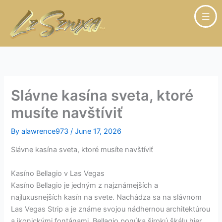
Skip
to
content
Slávne kasína sveta, ktoré
musíte navštíviť
By
alawrence973
/
June 17, 2026
Slávne kasína sveta, ktoré musíte navštíviť
Kasíno Bellagio v Las Vegas
Kasíno Bellagio je jedným z najznámejších a
najluxusnejších kasín na svete. Nachádza sa na slávnom
Las Vegas Strip a je známe svojou nádhernou architektúrou
a ikonickými fontánami. Bellagio ponúka širokú škálu hier,