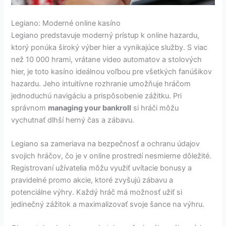
Legiano: Moderné online kasíno
Legiano predstavuje moderný prístup k online hazardu,
ktorý ponúka široký výber hier a vynikajúce služby. S viac
než 10 000 hrami, vrátane video automatov a stolových
hier, je toto kasíno ideálnou voľbou pre všetkých fanúšikov
hazardu. Jeho intuitívne rozhranie umožňuje hráčom
jednoduchú navigáciu a prispôsobenie zážitku. Pri
správnom
managing your bankroll
si hráči môžu
vychutnať dlhší herný čas a zábavu.
Legiano sa zameriava na bezpečnosť a ochranu údajov
svojich hráčov, čo je v online prostredí nesmierne dôležité.
Registrovaní užívatelia môžu využiť uvítacie bonusy a
pravidelné promo akcie, ktoré zvyšujú zábavu a
potenciálne výhry. Každý hráč má možnosť užiť si
jedinečný zážitok a maximalizovať svoje šance na výhru.