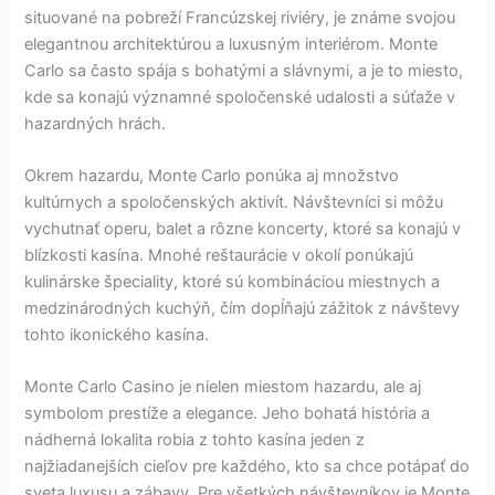
situované na pobreží Francúzskej riviéry, je známe svojou
elegantnou architektúrou a luxusným interiérom. Monte
Carlo sa často spája s bohatými a slávnymi, a je to miesto,
kde sa konajú významné spoločenské udalosti a súťaže v
hazardných hrách.
Okrem hazardu, Monte Carlo ponúka aj množstvo
kultúrnych a spoločenských aktivít. Návštevníci si môžu
vychutnať operu, balet a rôzne koncerty, ktoré sa konajú v
blízkosti kasína. Mnohé reštaurácie v okolí ponúkajú
kulinárske špeciality, ktoré sú kombináciou miestnych a
medzinárodných kuchýň, čím dopĺňajú zážitok z návštevy
tohto ikonického kasína.
Monte Carlo Casino je nielen miestom hazardu, ale aj
symbolom prestíže a elegance. Jeho bohatá história a
nádherná lokalita robia z tohto kasína jeden z
najžiadanejších cieľov pre každého, kto sa chce potápať do
sveta luxusu a zábavy. Pre všetkých návštevníkov je Monte