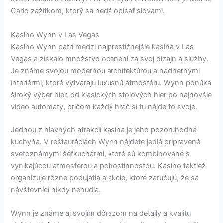
Carlo zážitkom, ktorý sa nedá opísať slovami.
Kasíno Wynn v Las Vegas
Kasíno Wynn patrí medzi najprestížnejšie kasína v Las
Vegas a získalo množstvo ocenení za svoj dizajn a služby.
Je známe svojou modernou architektúrou a nádhernými
interiérmi, ktoré vytvárajú luxusnú atmosféru. Wynn ponúka
široký výber hier, od klasických stolových hier po najnovšie
video automaty, pričom každý hráč si tu nájde to svoje.
Jednou z hlavných atrakcií kasína je jeho pozoruhodná
kuchyňa. V reštauráciách Wynn nájdete jedlá pripravené
svetoznámymi šéfkuchármi, ktoré sú kombinované s
vynikajúcou atmosférou a pohostinnosťou. Kasíno taktiež
organizuje rôzne podujatia a akcie, ktoré zaručujú, že sa
návštevníci nikdy nenudia.
Wynn je známe aj svojím dôrazom na detaily a kvalitu