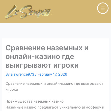
Skip
to
content
Сравнение наземных и
онлайн-казино где
выигрывают игроки
By
alawrence973
/
February 17, 2026
Сравнение наземных и онлайн-казино где выигрывают
игроки
Преимущества наземных казино
Наземные казино предлагают уникальную атмосферу и