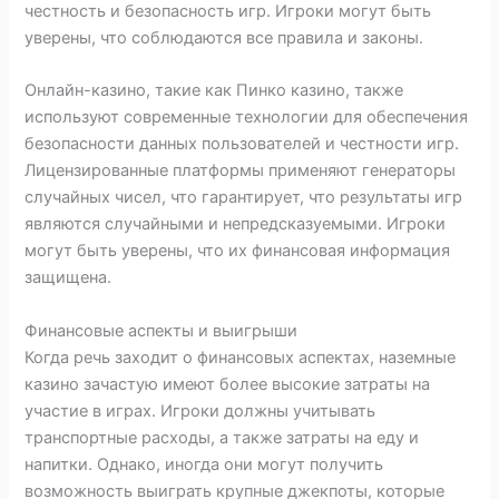
честность и безопасность игр. Игроки могут быть
уверены, что соблюдаются все правила и законы.
Онлайн-казино, такие как Пинко казино, также
используют современные технологии для обеспечения
безопасности данных пользователей и честности игр.
Лицензированные платформы применяют генераторы
случайных чисел, что гарантирует, что результаты игр
являются случайными и непредсказуемыми. Игроки
могут быть уверены, что их финансовая информация
защищена.
Финансовые аспекты и выигрыши
Когда речь заходит о финансовых аспектах, наземные
казино зачастую имеют более высокие затраты на
участие в играх. Игроки должны учитывать
транспортные расходы, а также затраты на еду и
напитки. Однако, иногда они могут получить
возможность выиграть крупные джекпоты, которые