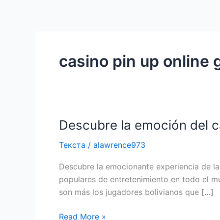
Skip
to
content
casino pin up online 
Descubre la emoción del ca
Descubre
la
Текста
/
alawrence973
emoción
del
Descubre la emocionante experiencia de la
casino
populares de entretenimiento en todo el mu
en
son más los jugadores bolivianos que […]
línea
con
Read More »