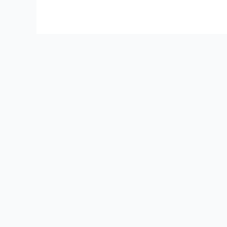
la
Pin-
Up
Casino
App
en
Bolivia