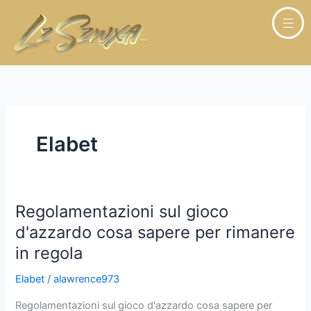
Skip
to
content
Elabet
Regolamentazioni sul gioco
Regolamentazioni
sul
d'azzardo cosa sapere per rimanere
gioco
in regola
d'azzardo
cosa
Elabet
/
alawrence973
sapere
Regolamentazioni sul gioco d'azzardo cosa sapere per
per