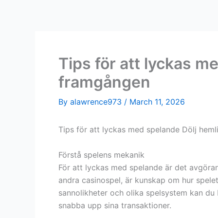
Skip
to
content
Tips för att lyckas 
framgången
By
alawrence973
/
March 11, 2026
Tips för att lyckas med spelande Dölj he
Förstå spelens mekanik
För att lyckas med spelande är det avgörand
andra casinospel, är kunskap om hur spelet
sannolikheter och olika spelsystem kan du 
snabba upp sina transaktioner.