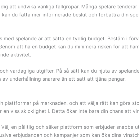
dig att undvika vanliga fallgropar. Många spelare tenderar at
k kan du fatta mer informerade beslut och förbättra din spe
kas med spelande är att sätta en tydlig budget. Bestäm i fö
pp. Genom att ha en budget kan du minimera risken för att 
nde aktivitet.
 och vardagliga utgifter. På så sätt kan du njuta av speland
av underhållning snarare än ett sätt att tjäna pengar.
ch plattformar på marknaden, och att välja rätt kan göra sto
en viss skicklighet i. Detta ökar inte bara din chans att v
Välj en pålitlig och säker plattform som erbjuder snabba ut
xklusiva erbjudanden och kampanjer som kan öka dina vinstc