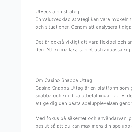
Utveckla en strategi
En välutvecklad strategi kan vara nyckeln t
och situationer. Genom att analysera tidigar
Det är också viktigt att vara flexibel och 
den. Att kunna läsa spelet och anpassa sig ti
Om Casino Snabba Uttag
Casino Snabba Uttag är en plattform som ge
snabba och smidiga utbetalningar gör vi det
att ge dig den bästa spelupplevelsen genom
Med fokus på säkerhet och användarvänlighe
beslut så att du kan maximera din speluppl