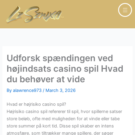
Skip
to
content
Udforsk spændingen ved
højindsats casino spil Hvad
du behøver at vide
By
alawrence973
/
March 3, 2026
Hvad er højrisiko casino spil?
Højrisiko casino spil refererer til spil, hvor spillerne satser
store beløb, ofte med muligheden for at vinde eller tabe
store summer på kort tid. Disse spil skaber en intens
atmosfære, som tiltrækker mange spillere, der søger