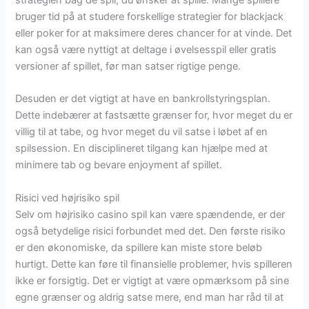
bruger tid på at studere forskellige strategier for blackjack
eller poker for at maksimere deres chancer for at vinde. Det
kan også være nyttigt at deltage i øvelsesspil eller gratis
versioner af spillet, før man satser rigtige penge.
Desuden er det vigtigt at have en bankrollstyringsplan.
Dette indebærer at fastsætte grænser for, hvor meget du er
villig til at tabe, og hvor meget du vil satse i løbet af en
spilsession. En disciplineret tilgang kan hjælpe med at
minimere tab og bevare enjoyment af spillet.
Risici ved højrisiko spil
Selv om højrisiko casino spil kan være spændende, er der
også betydelige risici forbundet med det. Den første risiko
er den økonomiske, da spillere kan miste store beløb
hurtigt. Dette kan føre til finansielle problemer, hvis spilleren
ikke er forsigtig. Det er vigtigt at være opmærksom på sine
egne grænser og aldrig satse mere, end man har råd til at