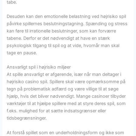
tabe.
Desuden kan den emotionelle belastning ved højrisiko spil
påvirke spillernes beslutningstagning. Spænding og stress
kan føre til irrationelle beslutninger, som kan forværre
tabene. Derfor er det nødvendigt at have en stærk
psykologisk tilgang til spil og at vide, hvornår man skal
tage en pause.
Ansvarligt spil i højrisiko miljøer
At spille ansvarligt er afgørende, især når man deltager i
højrisiko casino spil. Spillere skal være opmærksomme på
tegn på problematisk adfærd og være villige til at søge
hjælp, hvis det bliver nødvendigt. Mange casinoer tilbyder
værktøjer til at hjælpe spillere med at styre deres spil, som
f.eks. mulighed for at sætte indsatsgrænser eller
tidsbegrænsninger.
At forstå spillet som en underholdningsform og ikke som