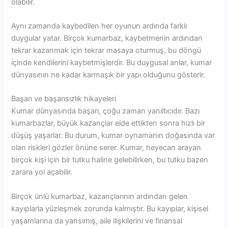
olabilir.
Aynı zamanda kaybedilen her oyunun ardında farklı
duygular yatar. Birçok kumarbaz, kaybetmenin ardından
tekrar kazanmak için tekrar masaya oturmuş, bu döngü
içinde kendilerini kaybetmişlerdir. Bu duygusal anlar, kumar
dünyasının ne kadar karmaşık bir yapı olduğunu gösterir.
Başarı ve başarısızlık hikayeleri
Kumar dünyasında başarı, çoğu zaman yanıltıcıdır. Bazı
kumarbazlar, büyük kazançlar elde ettikten sonra hızlı bir
düşüş yaşarlar. Bu durum, kumar oynamanın doğasında var
olan riskleri gözler önüne serer. Kumar, heyecan arayan
birçok kişi için bir tutku haline gelebilirken, bu tutku bazen
zarara yol açabilir.
Birçok ünlü kumarbaz, kazançlarının ardından gelen
kayıplarla yüzleşmek zorunda kalmıştır. Bu kayıplar, kişisel
yaşamlarına da yansımış, aile ilişkilerini ve finansal