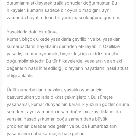
durumlarını etkileyerek trajik sonuçlar doğurmuştur. Bu
hikayeler, kumarın sadece bir oyun olmadığını, aynı
zamanda hayatın derin bir yansıması olduğunu gösterir.
Yasaklarla dolu bir dünya
Kumar, birçok ülkede yasaklarla çevrilidir ve bu yasaklar,
kumarbazların hayatlarını derinden etkileyebilir. Özellikle
yasadışı kumar oynamak, birçok kişi için ciddi sonuçlar
doğurabilmektedir. Bu tür hikayelerde, yasaların ve ahlaki
değerlerin nasıl ihlal edildiği, bireylerin hayatlarını nasıl altüst
ettiği anlatılır.
Ünlü kumarbazların bazıları, yasaklı oyunlar için
başvurdukları yollarla dikkat çekmişlerdir. Bu süreçte
yaşananlar, kumar dünyasının karanlık yüzünü gözler önüne
sererken, aynı zamanda insan doğasının zayıflıklarını da
yansıtır. Yasadışı kumar, çoğu zaman daha büyük
problemleri beraberinde getirir ve bu da kumarbazların
yaşamlarını daha karmaşık hale getirir.