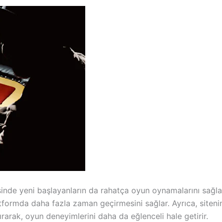
inde yeni başlayanların da rahatça oyun oynamalarını sağlar.
latformda daha fazla zaman geçirmesini sağlar. Ayrıca, site
rarak, oyun deneyimlerini daha da eğlenceli hale getirir.