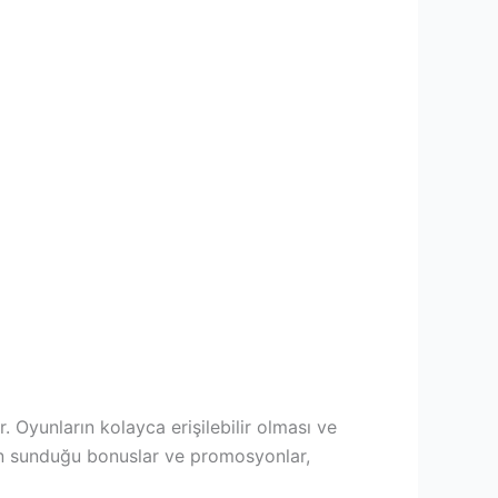
 Oyunların kolayca erişilebilir olması ve
nin sunduğu bonuslar ve promosyonlar,