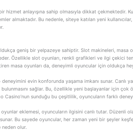
bir hizmet anlayışına sahip olmasıyla dikkat çekmektedir. Ku
ler almaktadır. Bu nedenle, siteye katılan yeni kullanıcılar,
r.
dukça geniş bir yelpazeye sahiptir. Slot makineleri, masa oy
er. Özellikle slot oyunları, renkli grafikleri ve ilgi çekici tem
tiren masa oyunları da, deneyimli oyuncular için oldukça hey
no deneyimini evin konforunda yaşama imkanı sunar. Canlı yay
bulunmasını sağlar. Bu, özellikle yeni başlayanlar için çok ö
co Casino’nun sunduğu bu çeşitlilik, oyuncuların farklı dene
 oyunlar eklemesi, oyuncuların ilgisini canlı tutar. Düzenli 
 sunar. Bu sayede oyuncular, her zaman yeni bir şeyler keşfe
 neden olur.