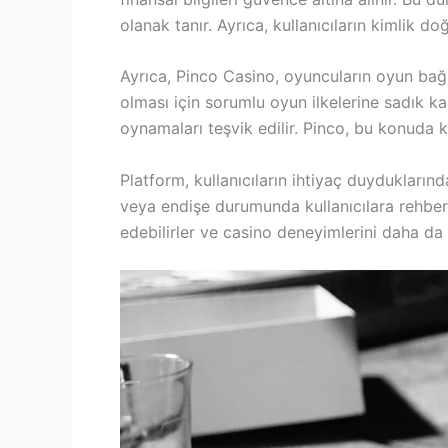
olanak tanır. Ayrıca, kullanıcıların kimlik do
Ayrıca, Pinco Casino, oyuncuların oyun bağım
olması için sorumlu oyun ilkelerine sadık ka
oynamaları teşvik edilir. Pinco, bu konuda k
Platform, kullanıcıların ihtiyaç duyduklarınd
veya endişe durumunda kullanıcılara rehber
edebilirler ve casino deneyimlerini daha da ke