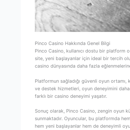
Pinco Casino Hakkında Genel Bilgi
Pinco Casino, kullanıcı dostu bir platform 
site, yeni başlayanlar için ideal bir tercih
casino dünyasında daha fazla eğlenmelerine
Platformun sağladığı güvenli oyun ortamı, ku
ve destek hizmetleri, oyun deneyimini daha ö
farklı bir casino deneyimi yaşatır.
Sonuç olarak, Pinco Casino, zengin oyun küt
sunmaktadır. Oyuncular, bu platformda hem 
hem yeni başlayanlar hem de deneyimli oyunc