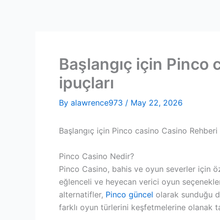
Skip
to
content
Başlangıç için Pinco 
ipuçları
By
alawrence973
/
May 22, 2026
Başlangıç için Pinco casino Casino Rehberi 
Pinco Casino Nedir?
Pinco Casino, bahis ve oyun severler için öz
eğlenceli ve heyecan verici oyun seçenekleri
alternatifler,
Pinco güncel
olarak sunduğu de
farklı oyun türlerini keşfetmelerine olanak 