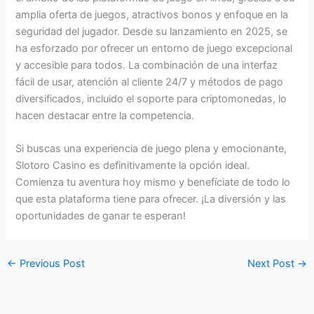
amplia oferta de juegos, atractivos bonos y enfoque en la
seguridad del jugador. Desde su lanzamiento en 2025, se
ha esforzado por ofrecer un entorno de juego excepcional
y accesible para todos. La combinación de una interfaz
fácil de usar, atención al cliente 24/7 y métodos de pago
diversificados, incluido el soporte para criptomonedas, lo
hacen destacar entre la competencia.
Si buscas una experiencia de juego plena y emocionante,
Slotoro Casino es definitivamente la opción ideal.
Comienza tu aventura hoy mismo y benefíciate de todo lo
que esta plataforma tiene para ofrecer. ¡La diversión y las
oportunidades de ganar te esperan!
←
Previous Post
Next Post
→