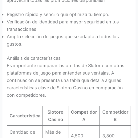
aprovecha todas las promociones disponibles!
Registro rápido y sencillo que optimiza tu tiempo.
Verificación de identidad para mayor seguridad en tus
transacciones.
Amplia selección de juegos que se adapta a todos los
gustos.
Análisis de características
Es importante comparar las ofertas de Slotoro con otras
plataformas de juego para entender sus ventajas. A
continuación se presenta una tabla que detalla algunas
características clave de Slotoro Casino en comparación
con competidores.
Slotoro
Competidor
Competidor
Característica
Casino
A
B
Cantidad de
Más de
4,500
3,800