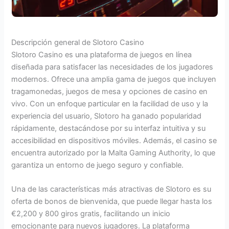
Descripción general de Slotoro Casino
Slotoro Casino es una plataforma de juegos en línea
diseñada para satisfacer las necesidades de los jugadores
modernos. Ofrece una amplia gama de juegos que incluyen
tragamonedas, juegos de mesa y opciones de casino en
vivo. Con un enfoque particular en la facilidad de uso y la
experiencia del usuario, Slotoro ha ganado popularidad
rápidamente, destacándose por su interfaz intuitiva y su
accesibilidad en dispositivos móviles. Además, el casino se
encuentra autorizado por la Malta Gaming Authority, lo que
garantiza un entorno de juego seguro y confiable.
Una de las características más atractivas de Slotoro es su
oferta de bonos de bienvenida, que puede llegar hasta los
€2,200 y 800 giros gratis, facilitando un inicio
emocionante para nuevos jugadores. La plataforma