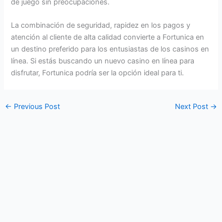
de juego sin preocupaciones.
La combinación de seguridad, rapidez en los pagos y
atención al cliente de alta calidad convierte a Fortunica en
un destino preferido para los entusiastas de los casinos en
línea. Si estás buscando un nuevo casino en línea para
disfrutar, Fortunica podría ser la opción ideal para ti.
←
Previous Post
Next Post
→