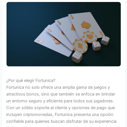
¿Por qué elegir Fortunica?
Fortunica no solo ofrece una amplia gama de juegos y
atractivos bonos, sino que también se enfoca en brindar
un entorno seguro y eficiente para todos sus jugadores.
Con un sólido soporte al cliente y opciones de pago que
incluyen criptomonedas, Fortunica presenta una opción
confiable para quienes buscan disfrutar de su experiencia